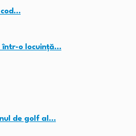
b cod…
 într-o locuință…
nul de golf al…