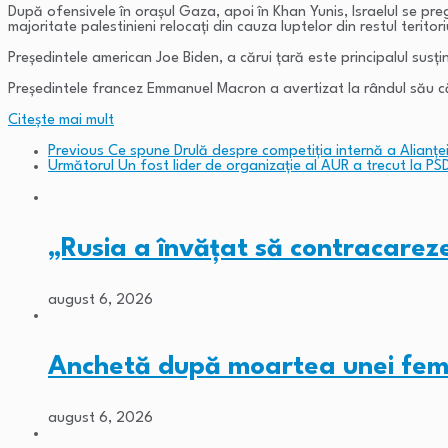
După ofensivele în oraşul Gaza, apoi în Khan Yunis, Israelul se pre
majoritate palestinieni relocaţi din cauza luptelor din restul teritori
Preşedintele american Joe Biden, a cărui ţară este principalul susţin
Preşedintele francez Emmanuel Macron a avertizat la rândul său c
Citeşte mai mult
Previous
Ce spune Drulă despre competiția internă a Alianțe
Următorul
Un fost lider de organizație al AUR a trecut la PS
„Rusia a învățat să contracare
august 6, 2026
Anchetă după moartea unei fem
august 6, 2026