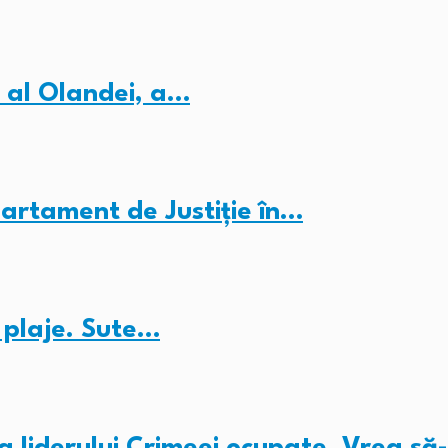
 al Olandei, a…
partament de Justiție în…
e plaje. Sute…
 liderului Crimeei ocupate. Vrea să