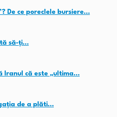
”? De ce poreclele bursiere…
tă să-ți…
ă Iranul că este „ultima…
gația de a plăti…