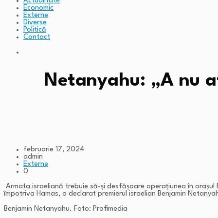
Actualitate
Economic
Externe
Diverse
Politică
Contact
Netanyahu: „A nu at
februarie 17, 2024
admin
Externe
0
Armata israeliană trebuie să-şi desfăşoare operaţiunea în oraşul Ra
împotriva Hamas, a declarat premierul israelian Benjamin Netanya
Benjamin Netanyahu. Foto: Profimedia