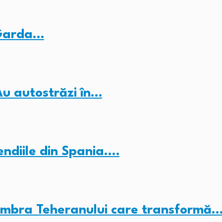
 Garda…
Au autostrăzi în…
endiile din Spania.…
umbra Teheranului care transformă