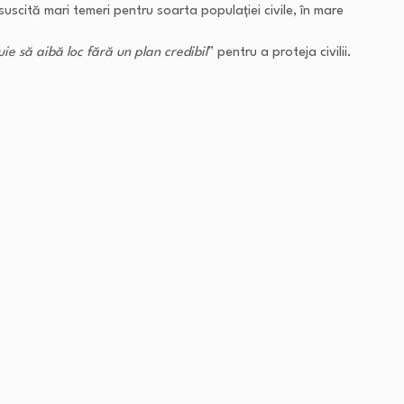
uscită mari temeri pentru soarta populaţiei civile, în mare
uie să aibă loc fără un plan credibil
” pentru a proteja civilii.