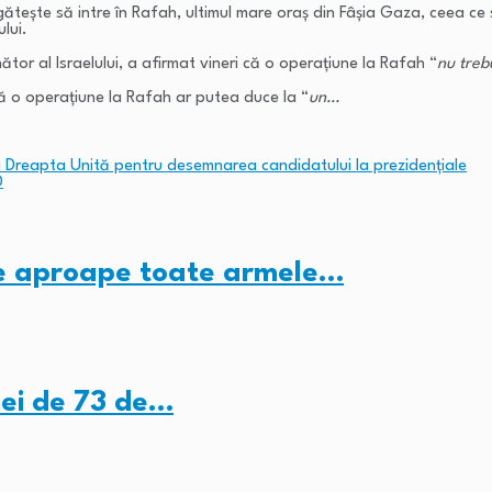
găteşte să intre în Rafah, ultimul mare oraş din Fâşia Gaza, ceea ce s
ului.
ător al Israelului, a afirmat vineri că o operaţiune la Rafah “
nu treb
ă o operaţiune la Rafah ar putea duce la “
un…
i Dreapta Unită pentru desemnarea candidatului la prezidențiale
D
ze aproape toate armele…
ei de 73 de…