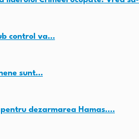
ub control va…
inene sunt…
c” pentru dezarmarea Hamas.…