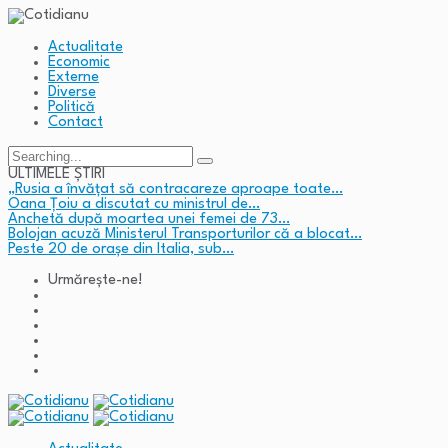
Actualitate
Economic
Externe
Diverse
Politică
Contact
Search
for:
ULTIMELE ȘTIRI
„Rusia a învățat să contracareze aproape toate…
Oana Țoiu a discutat cu ministrul de…
Anchetă după moartea unei femei de 73…
Bolojan acuză Ministerul Transporturilor că a blocat…
Peste 20 de orașe din Italia, sub…
Urmărește-ne!