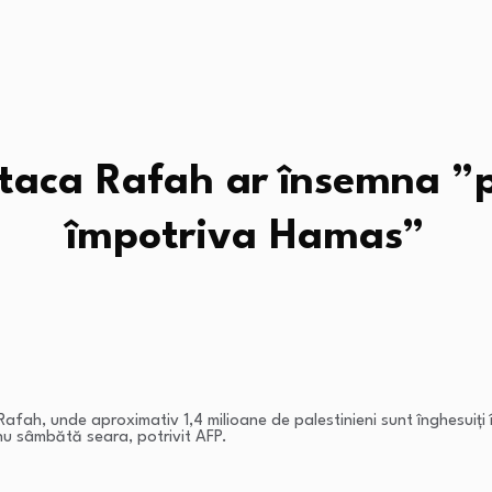
aca Rafah ar însemna ”p
împotriva Hamas”
fah, unde aproximativ 1,4 milioane de palestinieni sunt înghesuiţi î
hu sâmbătă seara, potrivit AFP.