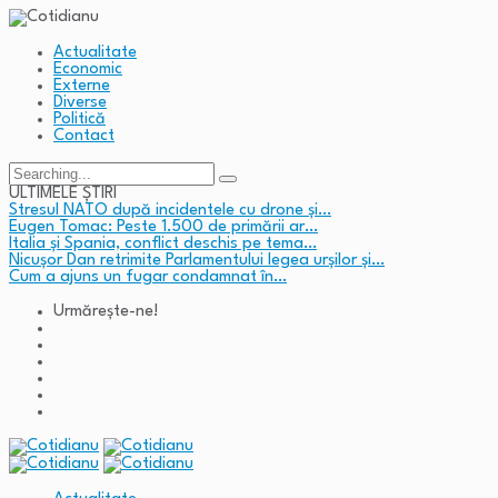
Actualitate
Economic
Externe
Diverse
Politică
Contact
Search
for:
ULTIMELE ȘTIRI
Stresul NATO după incidentele cu drone și…
Eugen Tomac: Peste 1.500 de primării ar…
Italia și Spania, conflict deschis pe tema…
Nicușor Dan retrimite Parlamentului legea urșilor și…
Cum a ajuns un fugar condamnat în…
Urmărește-ne!