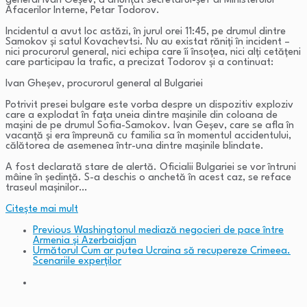
general Ivan Geșev, a anunțat secretarul-șef al Ministerului
Afacerilor Interne, Petar Todorov.
Incidentul a avut loc astăzi, în jurul orei 11:45, pe drumul dintre
Samokov și satul Kovachevtsi. Nu au existat răniți în incident –
nici procurorul general, nici echipa care îi însoțea, nici alți cetățeni
care participau la trafic, a precizat Todorov și a continuat:
Ivan Gheșev, procurorul general al Bulgariei
Potrivit presei bulgare este vorba despre un dispozitiv exploziv
care a explodat în fața uneia dintre mașinile din coloana de
mașini de pe drumul Sofia-Samokov. Ivan Geșev, care se afla în
vacanță și era împreună cu familia sa în momentul accidentului,
călătorea de asemenea într-una dintre mașinile blindate.
A fost declarată stare de alertă. Oficialii Bulgariei se vor întruni
mâine în ședință. S-a deschis o anchetă în acest caz, se reface
traseul mașinilor…
Citeşte mai mult
Previous
Washingtonul mediază negocieri de pace între
Armenia şi Azerbaidjan
Următorul
Cum ar putea Ucraina să recupereze Crimeea.
Scenariile experților