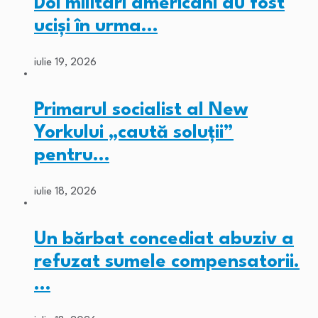
Doi militari americani au fost
ucişi în urma…
iulie 19, 2026
Primarul socialist al New
Yorkului „caută soluții”
pentru…
iulie 18, 2026
Un bărbat concediat abuziv a
refuzat sumele compensatorii.
…