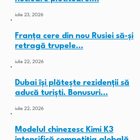
iulie 23, 2026
Franța cere din nou Rusiei să-și
retragă trupele…
iulie 22, 2026
Dubai își plătește rezidenții să
aducă turiști. Bonusuri…
iulie 22, 2026
Modelul chinezesc Kimi K3
intensifică competiția globală