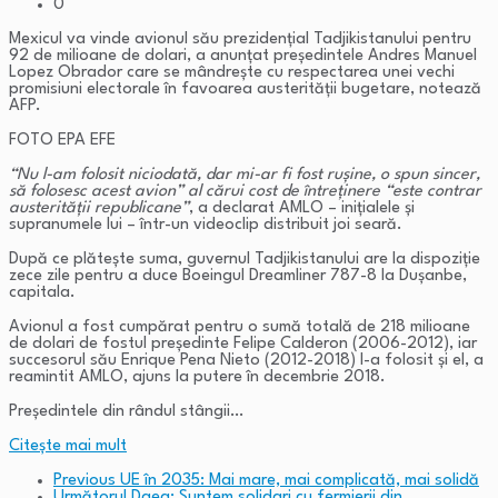
0
Mexicul va vinde avionul său prezidenţial Tadjikistanului pentru
92 de milioane de dolari, a anunţat preşedintele Andres Manuel
Lopez Obrador care se mândreşte cu respectarea unei vechi
promisiuni electorale în favoarea austerităţii bugetare, notează
AFP.
FOTO EPA EFE
“Nu l-am folosit niciodată, dar mi-ar fi fost ruşine, o spun sincer,
să folosesc acest avion” al cărui cost de întreţinere “este contrar
austerităţii republicane”
, a declarat AMLO – iniţialele şi
supranumele lui – într-un videoclip distribuit joi seară.
După ce plăteşte suma, guvernul Tadjikistanului are la dispoziţie
zece zile pentru a duce Boeingul Dreamliner 787-8 la Duşanbe,
capitala.
Avionul a fost cumpărat pentru o sumă totală de 218 milioane
de dolari de fostul preşedinte Felipe Calderon (2006-2012), iar
succesorul său Enrique Pena Nieto (2012-2018) l-a folosit şi el, a
reamintit AMLO, ajuns la putere în decembrie 2018.
Preşedintele din rândul stângii…
Citeşte mai mult
Previous
UE în 2035: Mai mare, mai complicată, mai solidă
Următorul
Daea: Suntem solidari cu fermierii din