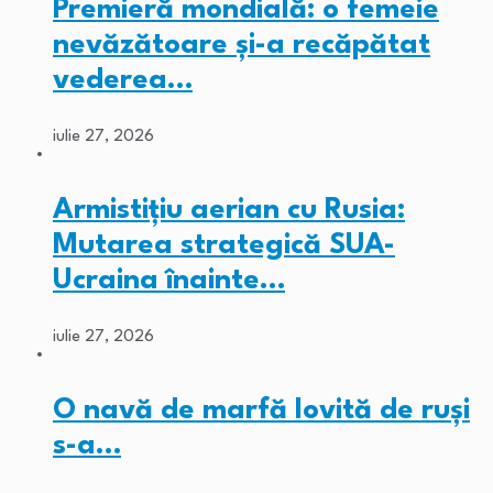
Premieră mondială: o femeie
nevăzătoare și-a recăpătat
vederea…
iulie 27, 2026
Armistițiu aerian cu Rusia:
Mutarea strategică SUA-
Ucraina înainte…
iulie 27, 2026
O navă de marfă lovită de ruși
s-a…