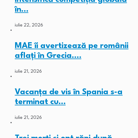
în…
iulie 22, 2026
MAE îi avertizează pe românii
aflați în Grecia.…
iulie 21, 2026
Vacanța de vis în Spania s-a
terminat cu…
iulie 21, 2026