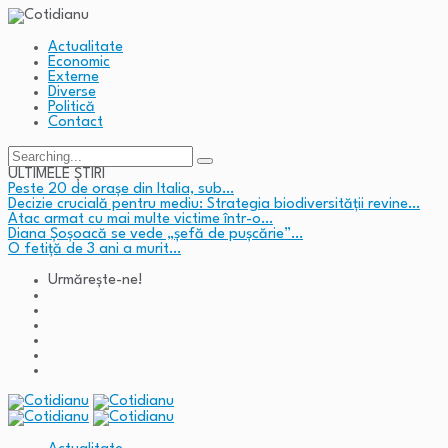
Actualitate
Economic
Externe
Diverse
Politică
Contact
Search
for:
ULTIMELE ȘTIRI
Peste 20 de orașe din Italia, sub…
Decizie crucială pentru mediu: Strategia biodiversității revine…
Atac armat cu mai multe victime într-o…
Diana Șoșoacă se vede „șefă de pușcărie”…
O fetiță de 3 ani a murit…
Urmărește-ne!