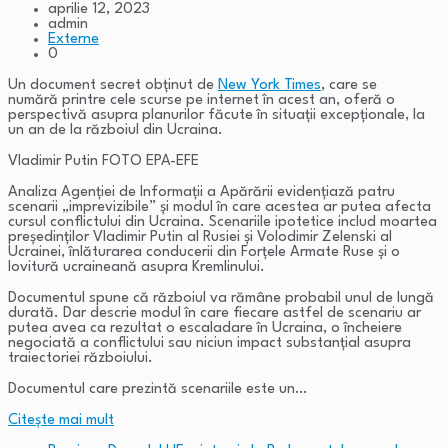
aprilie 12, 2023
admin
Externe
0
Un document secret obținut de
New York Times
, care se
numără printre cele scurse pe internet în acest an, oferă o
perspectivă asupra planurilor făcute în situații excepționale, la
un an de la războiul din Ucraina.
Vladimir Putin FOTO EPA-EFE
Analiza Agenției de Informații a Apărării evidențiază patru
scenarii „imprevizibile” și modul în care acestea ar putea afecta
cursul conflictului din Ucraina. Scenariile ipotetice includ moartea
președinților Vladimir Putin al Rusiei și Volodimir Zelenski al
Ucrainei, înlăturarea conducerii din Forțele Armate Ruse și o
lovitură ucraineană asupra Kremlinului.
Documentul spune că războiul va rămâne probabil unul de lungă
durată. Dar descrie modul în care fiecare astfel de scenariu ar
putea avea ca rezultat o escaladare în Ucraina, o încheiere
negociată a conflictului sau niciun impact substanțial asupra
traiectoriei războiului.
Documentul care prezintă scenariile este un…
Citeşte mai mult