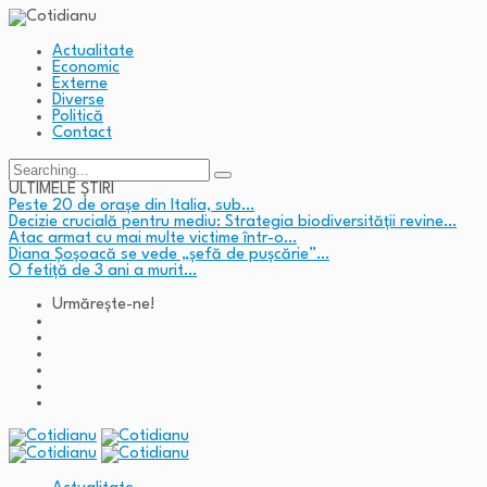
Actualitate
Economic
Externe
Diverse
Politică
Contact
Search
for:
ULTIMELE ȘTIRI
Peste 20 de orașe din Italia, sub…
Decizie crucială pentru mediu: Strategia biodiversității revine…
Atac armat cu mai multe victime într-o…
Diana Șoșoacă se vede „șefă de pușcărie”…
O fetiță de 3 ani a murit…
Urmărește-ne!