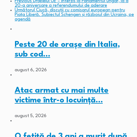
Previous
Drapelul UE – interzis la Parlamentul ungar, la a
20-a aniversare a referendumului de aderare
Următorul
Ciucă, discuții cu comisarul european pentru
Piața Liberă. Subiectul Schengen și războiul din Ucraina, pe
agendă
Peste 20 de orașe din Italia,
sub cod…
august 6, 2026
Atac armat cu mai multe
victime într-o locuință…
august 5, 2026
O fetiță de 3 ani a murit după…