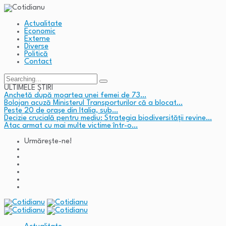
Actualitate
Economic
Externe
Diverse
Politică
Contact
Search
for:
ULTIMELE ȘTIRI
Anchetă după moartea unei femei de 73…
Bolojan acuză Ministerul Transporturilor că a blocat…
Peste 20 de orașe din Italia, sub…
Decizie crucială pentru mediu: Strategia biodiversității revine…
Atac armat cu mai multe victime într-o…
Urmărește-ne!