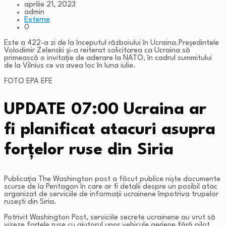
aprilie 21, 2023
admin
Externe
0
Este a 422-a zi de la începutul războiului în Ucraina.Președintele
Volodimir Zelenski și-a reiterat solicitarea ca Ucraina să
primească o invitație de aderare la NATO, în cadrul summitului
de la Vilnius ce va avea loc în luna iulie.
FOTO EPA EFE
UPDATE 07:00 Ucraina ar
fi planificat atacuri asupra
forțelor ruse din Siria
Publicația The Washington post a făcut publice niște documente
scurse de la Pentagon în care ar fi detalii despre un posibil atac
organizat de serviciile de informații ucrainene împotriva trupelor
rusești din Siria.
Potrivit Washington Post, serviciile secrete ucrainene au vrut să
vizeze forţele ruse cu ajutorul unor vehicule aeriene fără pilot,