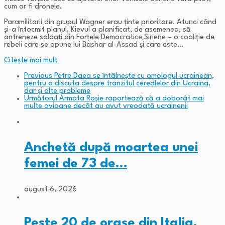
cum ar fi dronele.
Paramilitarii din grupul Wagner erau ţinte prioritare. Atunci când
şi-a întocmit planul, Kievul a planificat, de asemenea, să
antreneze soldaţi din Forţele Democratice Siriene – o coaliţie de
rebeli care se opune lui Bashar al-Assad şi care este…
Citeşte mai mult
Previous
Petre Daea se întâlneşte cu omologul ucrainean,
pentru a discuta despre tranzitul cerealelor din Ucraina,
dar şi alte probleme
Următorul
Armata Roșie raportează că a doborât mai
multe avioane decât au avut vreodată ucrainenii
Anchetă după moartea unei
femei de 73 de…
august 6, 2026
Peste 20 de orașe din Italia,