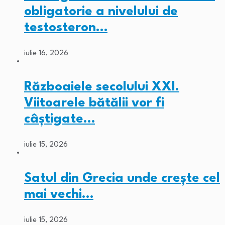
obligatorie a nivelului de
testosteron…
iulie 16, 2026
Războaiele secolului XXI.
Viitoarele bătălii vor fi
câștigate…
iulie 15, 2026
Satul din Grecia unde crește cel
mai vechi…
iulie 15, 2026