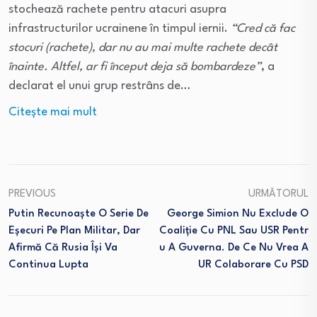
stochează rachete pentru atacuri asupra
infrastructurilor ucrainene în timpul iernii.
“Cred că fac
stocuri (rachete), dar nu au mai multe rachete decât
înainte. Altfel, ar fi început deja să bombardeze”
, a
declarat el unui grup restrâns de…
Citeşte mai mult
PREVIOUS
URMĂTORUL
Putin Recunoaște O Serie De
George Simion Nu Exclude O
Eșecuri Pe Plan Militar, Dar
Coaliție Cu PNL Sau USR Pentr
Afirmă Că Rusia Își Va
U A Guverna. De Ce Nu Vrea A
Continua Lupta
UR Colaborare Cu PSD