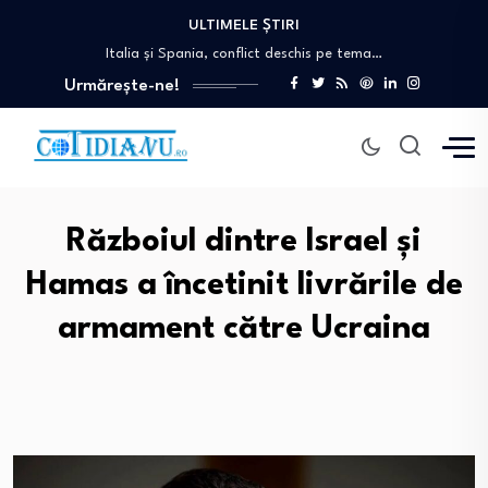
ULTIMELE ȘTIRI
Eugen Tomac: Peste 1.500 de primării ar…
Italia și Spania, conflict deschis pe tema…
Zelenski dezvăluie că Biden nu i-a acordat…
Urmărește-ne!
AUR și USR se arată cu degetul…
Stresul NATO după incidentele cu drone și…
Eugen Tomac: Peste 1.500 de primării ar…
Italia și Spania, conflict deschis pe tema…
Războiul dintre Israel și
Hamas a încetinit livrările de
armament către Ucraina