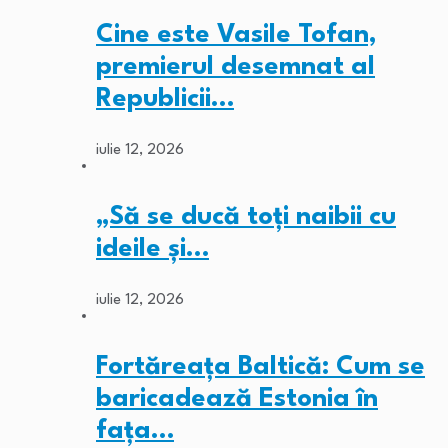
Cine este Vasile Tofan,
premierul desemnat al
Republicii…
iulie 12, 2026
„Să se ducă toți naibii cu
ideile și…
iulie 12, 2026
Fortăreața Baltică: Cum se
baricadează Estonia în
fața…