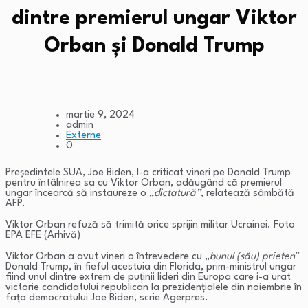
dintre premierul ungar Viktor
Orban și Donald Trump
martie 9, 2024
admin
Externe
0
Președintele SUA, Joe Biden, l-a criticat vineri pe Donald Trump
pentru întâlnirea sa cu Viktor Orban, adăugând că premierul
ungar încearcă să instaureze o
„dictatură”
, relatează sâmbătă
AFP.
Viktor Orban refuză să trimită orice sprijin militar Ucrainei. Foto
EPA EFE (Arhivă)
Viktor Orban a avut vineri o întrevedere cu „
bunul (său) prieten
”
Donald Trump, în fieful acestuia din Florida, prim-ministrul ungar
fiind unul dintre extrem de puţinii lideri din Europa care i-a urat
victorie candidatului republican la prezidenţialele din noiembrie în
faţa democratului Joe Biden, scrie Agerpres.