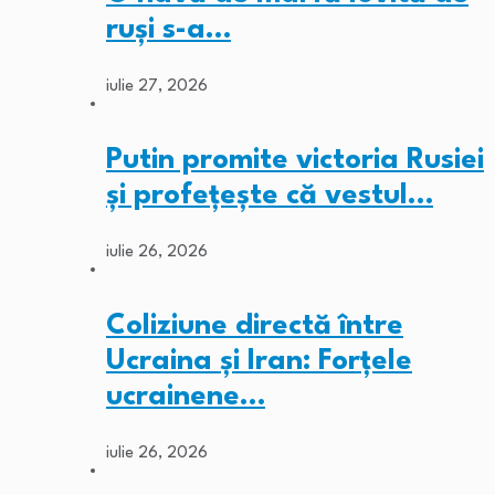
ruși s-a…
iulie 27, 2026
Putin promite victoria Rusiei
și profețește că vestul…
iulie 26, 2026
Coliziune directă între
Ucraina și Iran: Forțele
ucrainene…
iulie 26, 2026