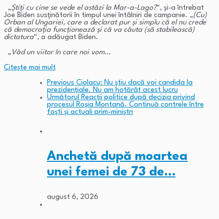
„
Ştiţi cu cine se vede el astăzi la Mar-a-Lago?
“, şi-a întrebat
Joe Biden susţinătorii în timpul unei întâlniri de campanie. „
(Cu)
Orban al Ungariei, care a declarat pur şi simplu că el nu crede
că democraţia funcţionează şi că va căuta (să stabilească)
dictatura
“, a adăugat Biden.
„
Văd un viitor în care noi vom…
Citeşte mai mult
Previous
Ciolacu: Nu știu dacă voi candida la
prezidențiale. Nu am hotărât acest lucru
Următorul
Reacții politice după decizia privind
procesul Roșia Montană. Continuă contrele între
foști și actuali prim-miniștri
Anchetă după moartea
unei femei de 73 de…
august 6, 2026