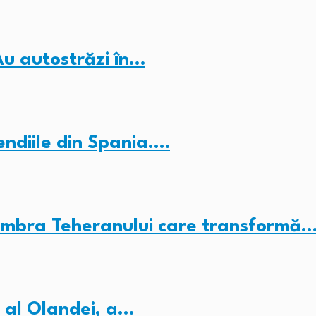
Au autostrăzi în…
endiile din Spania.…
umbra Teheranului care transformă
 al Olandei, a…