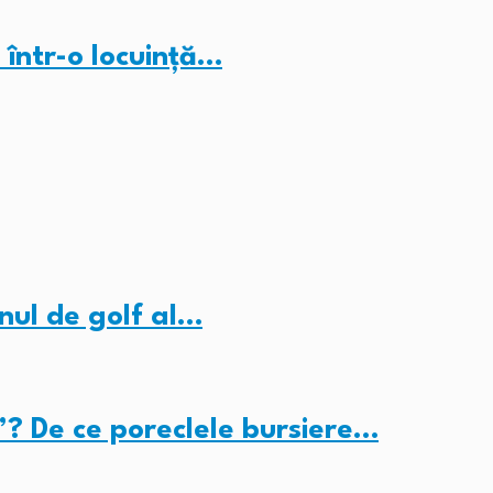
 într-o locuință…
nul de golf al…
”? De ce poreclele bursiere…