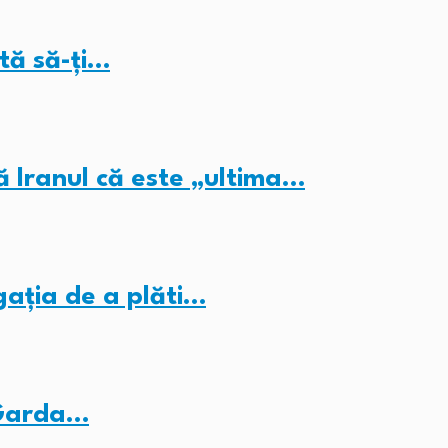
tă să-ți…
ă Iranul că este „ultima…
gația de a plăti…
 Garda…