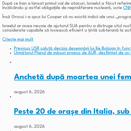
După ce Iran a lansat primul val de atacuri, Israelul a făcut referi
încălcându-și astfel obligațiile de neproliferare nucleară, scrie
CNN
Însă Grossi i-a spus lui Cooper că nu există indicii ale unui
„progra
Israelul ar avea nevoie de ajutorul SUA pentru a distruge situl n
considerate capabile să lovească eficient o țintă subterană la as
Citeşte mai mult
Previous
USR salută decizia desemnării lui Ilie Bolojan în fun
Următorul
Planul de măsuri propus de AUR, desființat de un 
Anchetă după moartea unei fem
august 6, 2026
Peste 20 de orașe din Italia, su
august 6, 2026