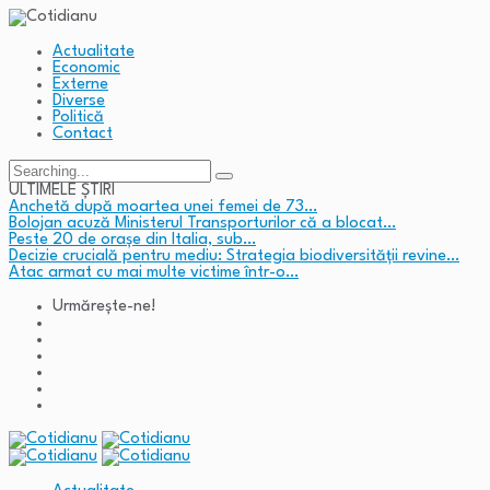
Actualitate
Economic
Externe
Diverse
Politică
Contact
Search
for:
ULTIMELE ȘTIRI
Anchetă după moartea unei femei de 73…
Bolojan acuză Ministerul Transporturilor că a blocat…
Peste 20 de orașe din Italia, sub…
Decizie crucială pentru mediu: Strategia biodiversității revine…
Atac armat cu mai multe victime într-o…
Urmărește-ne!