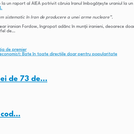
re la un raport al AIEA potrivit căruia Iranul îmbogățește uraniul la u
.
m sistematic în Iran de producere a unei arme nucleare”.
uclear iranian Fordow, îngropat adânc în munții iranieni, deoarece
tfel de…
cția de premier
economist: Bate în toate direcțiile doar pentru popularitate
ei de 73 de…
b cod…