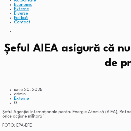
Actualitate
Economic
Externe
Diverse
Politică
Contact
Șeful AIEA asigură că nu 
de p
iunie 20, 2025
admin
Externe
0
Șeful Agenției Internaționale pentru Energie Atomică (AIEA), Rafae
orice acțiune militară”.
FOTO: EPA-EFE