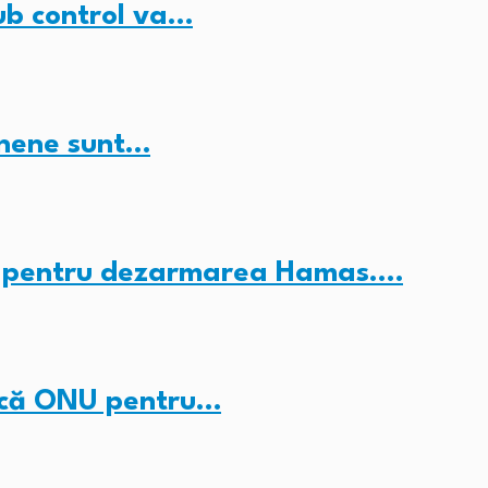
ub control va…
inene sunt…
c” pentru dezarmarea Hamas.…
ducă ONU pentru…