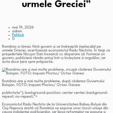
urmele Greciei”
mai 19, 2026
admin
Politică
0
România a rămas fără guvern și se îndreaptă implacabil pe
urmele Greciei, avertizează economistul Radu Nechita. În timp ce
președintele Nicușor Dan încearcă cu disperare să formeze un
guvern, politicienii rămân prinși într-o încleștare a orgoliilor, iar
asta duce țara spre prăpastie.
România are și mai multe probleme, după căderea Guvernului
Bolojan. FOTO: Inquam Photos/ Octav Ganea
publicitate
“); background-position: center center; background-
repeat: no-repeat;”>
Economistul Radu Nechita de la Universitatea Babeș-Bolyai din
Cluj-Napoca arată că România se expune unor riscuri uriașe din
cauza indolenței politicienilor, iar lipsa reformelor ne expune și