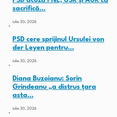
PSD acuză PNL, USR și AUR că
sacrifică…
iulie 30, 2026
PSD cere sprijinul Ursulei von
der Leyen pentru…
iulie 30, 2026
Diana Buzoianu: Sorin
Grindeanu „a distrus țara
asta…
iulie 30, 2026