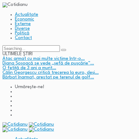
Actualitate
Economic
Externe
Diverse
Politică
Contact
Search
for:
ULTIMELE ȘTIRI
Atac armat cu mai multe victime într-o…
Diana Șoșoacă se vede „șefă de pușcărie”…
O fetiță de 3 ani a murit…
Călin Georgescu critică trecerea la euro, deși…
Bărbat înarmat, arestat pe terenul de golf…
Urmărește-ne!