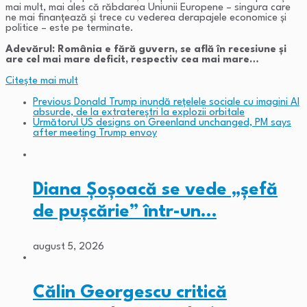
mai mult, mai ales că răbdarea Uniunii Europene – singura care
ne mai finanțează și trece cu vederea derapajele economice și
politice – este pe terminate.
Adevărul: România e fără guvern, se află în recesiune și
are cel mai mare deficit, respectiv cea mai mare…
Citeşte mai mult
Previous
Donald Trump inundă rețelele sociale cu imagini AI
absurde, de la extratereștri la explozii orbitale
Următorul
US designs on Greenland unchanged, PM says
after meeting Trump envoy
Diana Șoșoacă se vede „șefă
de pușcărie” într-un…
august 5, 2026
Călin Georgescu critică