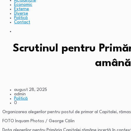
Actualitate
Economic
Externe
Diverse
Politică
Contact
Scrutinul pentru Primăr
amână 
august 28, 2025
admin
Politică
0
Organizarea alegerilor pentru postul de primar al Capitalei, rămas
FOTO Inquam Photos / George Călin
Data alegerilor pentru Primăria Capitalei rămâne incertă în context