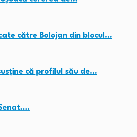
cate către Bolojan din blocul…
sține că profilul său de…
 Senat.…