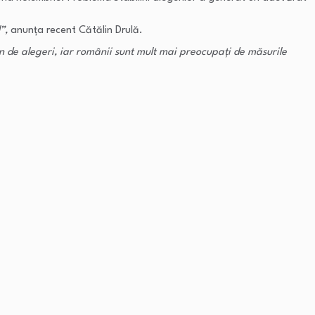
”,
anunța recent Cătălin Drulă.
n de alegeri, iar româ
nii sunt mult mai preocupați de măsurile