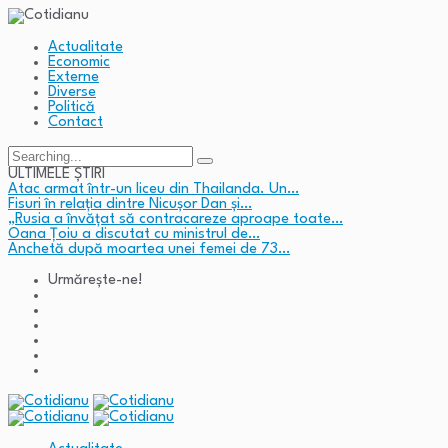
Actualitate
Economic
Externe
Diverse
Politică
Contact
Search
for:
ULTIMELE ȘTIRI
Atac armat într-un liceu din Thailanda. Un…
Fisuri în relația dintre Nicușor Dan și…
„Rusia a învățat să contracareze aproape toate…
Oana Țoiu a discutat cu ministrul de…
Anchetă după moartea unei femei de 73…
Urmărește-ne!