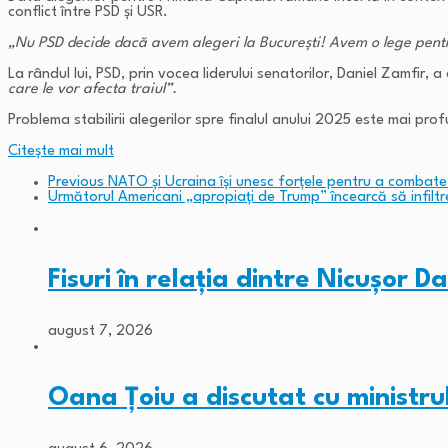
conflict între PSD și USR.
„Nu PSD decide dacă avem alegeri la București! Avem o lege pentru
La rândul lui, PSD, prin vocea liderului senatorilor, Daniel Zamfir, 
care le vor afecta traiul”.
Problema stabilirii alegerilor spre finalul anului 2025 este mai pr
Citeşte mai mult
Previous
NATO și Ucraina își unesc forțele pentru a combate
Următorul
Americani „apropiați de Trump” încearcă să infil
Fisuri în relația dintre Nicușor 
august 7, 2026
Oana Țoiu a discutat cu ministr