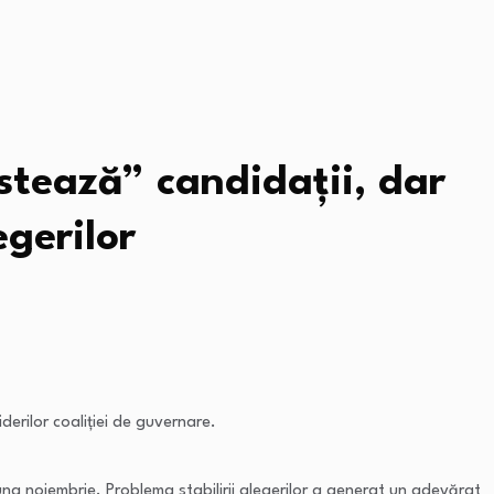
estează” candidații, dar
gerilor
derilor coaliției de guvernare.
luna noiembrie. Problema stabilirii alegerilor a generat un adevărat