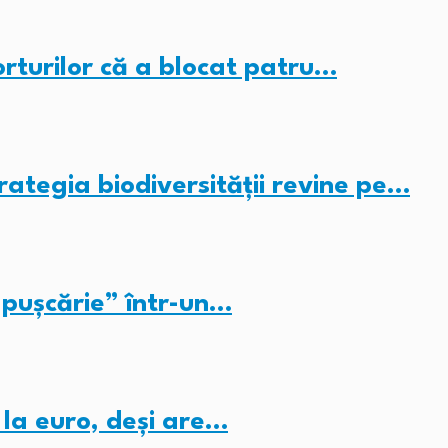
rturilor că a blocat patru…
rategia biodiversității revine pe…
pușcărie” într-un…
 la euro, deși are…