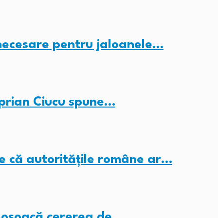
 necesare pentru jaloanele…
iprian Ciucu spune…
ne că autoritățile române ar…
i Șoșoacă cererea de…