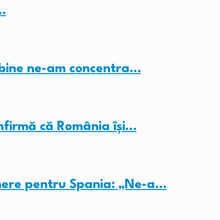
…
i bine ne-am concentra…
nfirmă că România își…
inere pentru Spania: „Ne-a…