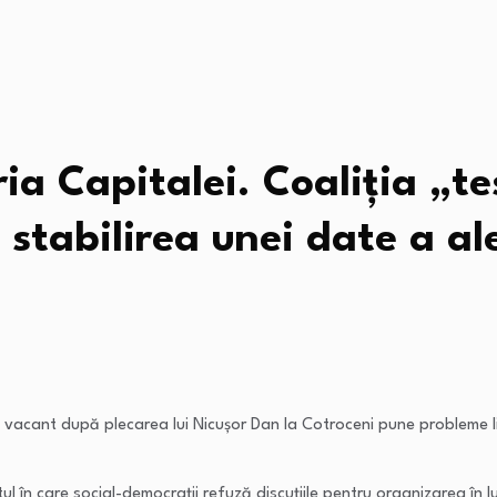
ia Capitalei. Coaliția „t
stabilirea unei date a ale
 vacant după plecarea lui Nicușor Dan la Cotroceni pune probleme li
ul în care social-democrații refuză discuțiile pentru organizarea în 