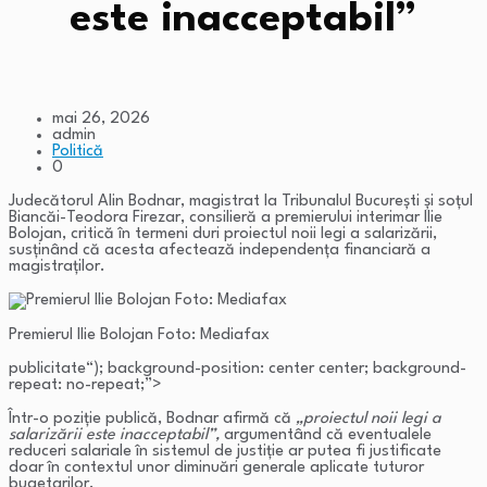
este inacceptabil”
mai 26, 2026
admin
Politică
0
Judecătorul Alin Bodnar, magistrat la Tribunalul București și soțul
Biancăi-Teodora Firezar, consilieră a premierului interimar Ilie
Bolojan, critică în termeni duri proiectul noii legi a salarizării,
susținând că acesta afectează independența financiară a
magistraților.
Premierul Ilie Bolojan Foto: Mediafax
publicitate
“); background-position: center center; background-
repeat: no-repeat;”>
Într-o poziție publică, Bodnar afirmă că
„proiectul noii legi a
salarizării este inacceptabil”,
argumentând că eventualele
reduceri salariale în sistemul de justiție ar putea fi justificate
doar în contextul unor diminuări generale aplicate tuturor
bugetarilor.