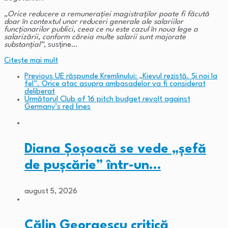
„Orice reducere a remunerației magistraților poate fi făcută
doar în contextul unor reduceri generale ale salariilor
funcționarilor publici, ceea ce nu este cazul în noua lege a
salarizării, conform căreia multe salarii sunt majorate
substanțial”
, susține…
Citeşte mai mult
Previous
UE răspunde Kremlinului: „Kievul rezistă. Și noi la
fel”. Orice atac asupra ambasadelor va fi considerat
deliberat
Următorul
Club of 16 pitch budget revolt against
Germany’s red lines
Diana Șoșoacă se vede „șefă
de pușcărie” într-un…
august 5, 2026
Călin Georgescu critică