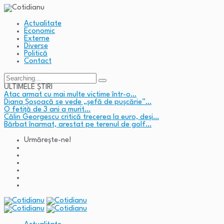
Actualitate
Economic
Externe
Diverse
Politică
Contact
Search
for:
ULTIMELE ȘTIRI
Atac armat cu mai multe victime într-o…
Diana Șoșoacă se vede „șefă de pușcărie”…
O fetiță de 3 ani a murit…
Călin Georgescu critică trecerea la euro, deși…
Bărbat înarmat, arestat pe terenul de golf…
Urmărește-ne!