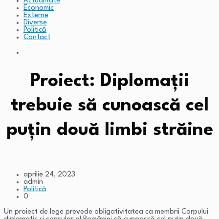
Actualitate
Economic
Externe
Diverse
Politică
Contact
Proiect: Diplomații
trebuie să cunoască cel
puțin două limbi străine
aprilie 24, 2023
admin
Politică
0
Un proiect de lege prevede obligativitatea ca membrii Corpului