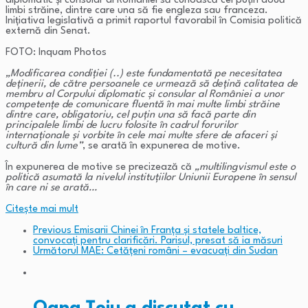
diplomatic și consular al României să cunoască cel puțin două
limbi străine, dintre care una să fie engleza sau franceza.
Inițiativa legislativă a primit raportul favorabil în Comisia politică
externă din Senat.
FOTO: Inquam Photos
„Modificarea condiției (..) este fundamentată pe necesitatea
deținerii, de către persoanele ce urmează să dețină calitatea de
membru al Corpului diplomatic și consular al României a unor
competențe de comunicare fluentă în mai multe limbi străine
dintre care, obligatoriu, cel puțin una să facă parte din
principalele limbi de lucru folosite în cadrul forurilor
internaționale și vorbite în cele mai multe sfere de afaceri și
cultură din lume”
, se arată în expunerea de motive.
În expunerea de motive se precizează că
„multilingvismul este o
politică asumată la nivelul instituțiilor Uniunii Europene în sensul
în care ni se arată…
Citeşte mai mult
Previous
Emisarii Chinei în Franța și statele baltice,
convocați pentru clarificări. Parisul, presat să ia măsuri
Următorul
MAE: Cetățeni români – evacuați din Sudan
Oana Țoiu a discutat cu