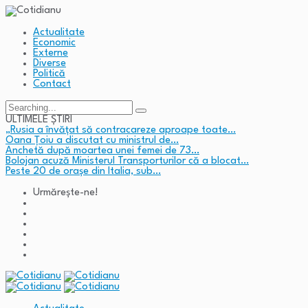
Actualitate
Economic
Externe
Diverse
Politică
Contact
Search
for:
ULTIMELE ȘTIRI
„Rusia a învățat să contracareze aproape toate…
Oana Țoiu a discutat cu ministrul de…
Anchetă după moartea unei femei de 73…
Bolojan acuză Ministerul Transporturilor că a blocat…
Peste 20 de orașe din Italia, sub…
Urmărește-ne!