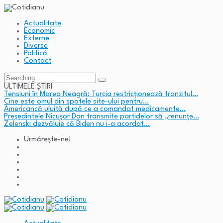
Actualitate
Economic
Externe
Diverse
Politică
Contact
Search
for:
ULTIMELE ȘTIRI
Tensiuni în Marea Neagră: Turcia restricționează tranzitul…
Cine este omul din spatele site-ului pentru…
Americancă uluită după ce a comandat medicamente…
Președintele Nicușor Dan transmite partidelor să „renunțe…
Zelenski dezvăluie că Biden nu i-a acordat…
Urmărește-ne!