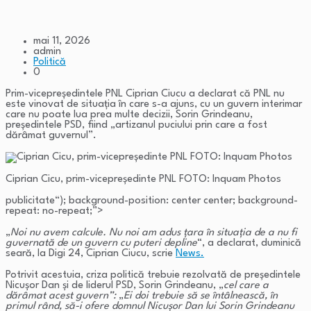
mai 11, 2026
admin
Politică
0
Prim-vicepreşedintele PNL Ciprian Ciucu a declarat că PNL nu
este vinovat de situaţia în care s-a ajuns, cu un guvern interimar
care nu poate lua prea multe decizii, Sorin Grindeanu,
preşedintele PSD, fiind „artizanul puciului prin care a fost
dărâmat guvernul”.
Ciprian Cicu, prim-vicepreședinte PNL FOTO: Inquam Photos
publicitate
“); background-position: center center; background-
repeat: no-repeat;”>
„
Noi nu avem calcule. Nu noi am adus ţara în situaţia de a nu fi
guvernată de un guvern cu puteri depline
“, a declarat, duminică
seară, la Digi 24, Ciprian Ciucu, scrie
News.
Potrivit acestuia, criza politică trebuie rezolvată de preşedintele
Nicuşor Dan şi de liderul PSD, Sorin Grindeanu, „
cel care a
dărâmat acest guvern”:
„
Ei doi trebuie să se întâlnească, în
primul rând, să-i ofere domnul Nicuşor Dan lui Sorin Grindeanu