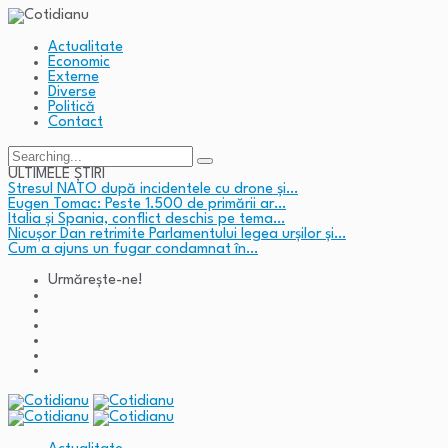
Actualitate
Economic
Externe
Diverse
Politică
Contact
Search
for:
ULTIMELE ȘTIRI
Stresul NATO după incidentele cu drone și…
Eugen Tomac: Peste 1.500 de primării ar…
Italia și Spania, conflict deschis pe tema…
Nicușor Dan retrimite Parlamentului legea urșilor și…
Cum a ajuns un fugar condamnat în…
Urmărește-ne!