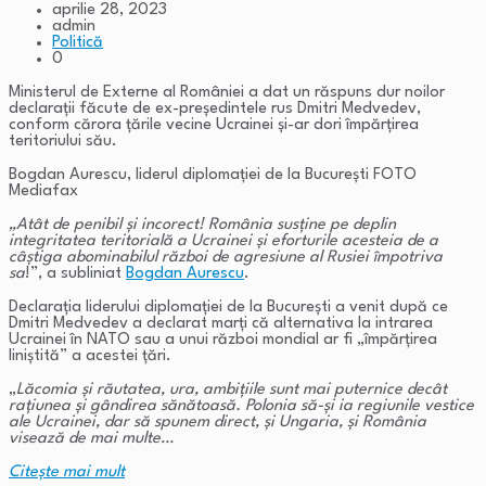
aprilie 28, 2023
admin
Politică
0
Ministerul de Externe al României a dat un răspuns dur noilor
declarații făcute de ex-președintele rus Dmitri Medvedev,
conform cărora țările vecine Ucrainei și-ar dori împărțirea
teritoriului său.
Bogdan Aurescu, liderul diplomației de la București FOTO
Mediafax
„Atât de penibil și incorect! România susține pe deplin
integritatea teritorială a Ucrainei și eforturile acesteia de a
câștiga abominabilul război de agresiune al Rusiei împotriva
sa
!”, a subliniat
Bogdan Aurescu
.
Declarația liderului diplomației de la București a venit după ce
Dmitri Medvedev a declarat marți că alternativa la intrarea
Ucrainei în NATO sau a unui război mondial ar fi „împărțirea
liniștită” a acestei țări.
„
Lăcomia şi răutatea, ura, ambiţiile sunt mai puternice decât
raţiunea şi gândirea sănătoasă. Polonia să-şi ia regiunile vestice
ale Ucrainei, dar să spunem direct, şi Ungaria, şi România
visează de mai multe…
Citeşte mai mult