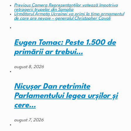
Previous
Camera Reprezentanților votează împotriva
retragerii trupelor din Somalia
Următorul
Armata Ucrainei va primi la timp armamentul
de care are nevoie – generalul Christopher Cavoli
Eugen Tomac: Peste 1.500 de
primării ar trebui…
august 8, 2026
Nicușor Dan retrimite
Parlamentului legea urșilor și
cere…
august 7, 2026