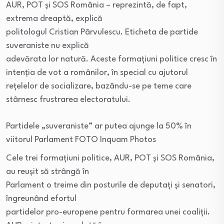
AUR, POT și SOS România – reprezintă, de fapt,
extrema dreaptă, explică
politologul Cristian Pârvulescu. Eticheta de partide
suveraniste nu explică
adevărata lor natură. Aceste formațiuni politice cresc în
intenția de vot a românilor, în special cu ajutorul
rețelelor de socializare, bazându-se pe teme care
stârnesc frustrarea electoratului.
Partidele „suveraniste” ar putea ajunge la 50% în
viitorul Parlament FOTO Inquam Photos
Cele trei formațiuni politice, AUR, POT și SOS România,
au reușit să strângă în
Parlament o treime din posturile de deputați și senatori,
îngreunând efortul
partidelor pro-europene pentru formarea unei coaliții.