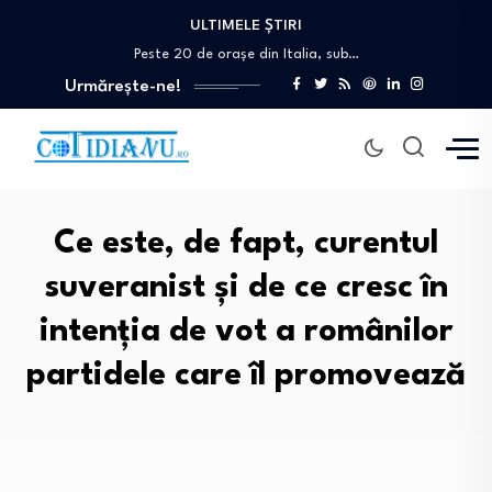
ULTIMELE ȘTIRI
Bolojan acuză Ministerul Transporturilor că a blocat…
Peste 20 de orașe din Italia, sub…
„Rusia a învățat să contracareze aproape toate…
Urmărește-ne!
Oana Țoiu a discutat cu ministrul de…
Anchetă după moartea unei femei de 73…
Bolojan acuză Ministerul Transporturilor că a blocat…
Peste 20 de orașe din Italia, sub…
Ce este, de fapt, curentul
suveranist și de ce cresc în
intenția de vot a românilor
partidele care îl promovează