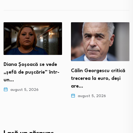
Diana Șoșoacă se vede
Călin Georgescu critică
„șefă de pușcărie” într-
trecerea la euro, deși
un…
are…
august 5, 2026
august 5, 2026