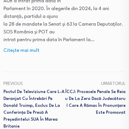
AUR a intrat prima dată în
Parlament în 2020. În alegerile din 2024, la 4 ani
distanță, partidul a ajuns
la 28 de mandate la Senat și 63 la Camera Deputaților.
SOS România și POT au
intrat pentru prima data în Parlament la…
Citeşte mai mult
PREVIOUS
URMĂTORUL
Postul De Televiziune Care L-A
ÎCCJ: Procesele Penale Se Reia
Deranjat Cu Întrebări Pe
U De La Zero Dacă Judecătoru
Donald Truimp, Exclus De La
L Care A Rămas În Pronunțare
Conferinţa De Presă A
Este Promovat
Președintelui SUA În Marea
Britanie