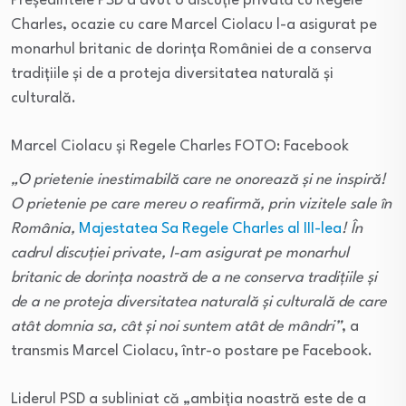
Președintele PSD a avut o discuție privată cu Regele
Charles, ocazie cu care Marcel Ciolacu l-a asigurat pe
monarhul britanic de dorința României de a conserva
tradițiile și de a proteja diversitatea naturală și
culturală.
Marcel Ciolacu și Regele Charles FOTO: Facebook
„O prietenie inestimabilă care ne onorează și ne inspiră!
O prietenie pe care mereu o reafirmă, prin vizitele sale în
România,
Majestatea Sa Regele Charles al III-lea
! În
cadrul discuției private, l-am asigurat pe monarhul
britanic de dorința noastră de a ne conserva tradițiile și
de a ne proteja diversitatea naturală şi culturală de care
atât domnia sa, cât și noi suntem atât de mândri”
, a
transmis Marcel Ciolacu, într-o postare pe Facebook.
Liderul PSD a subliniat că „ambiția noastră este de a