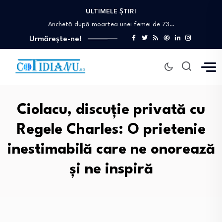
ULTIMELE ȘTIRI
Oana Țoiu a discutat cu ministrul de…
Anchetă după moartea unei femei de 73…
Atac armat într-un liceu din Thailanda. Un…
Urmărește-ne!
Fisuri în relația dintre Nicușor Dan și…
„Rusia a învățat să contracareze aproape toate…
Oana Țoiu a discutat cu ministrul de…
Anchetă după moartea unei femei de 73…
Ciolacu, discuție privată cu
Regele Charles: O prietenie
inestimabilă care ne onorează
și ne inspiră