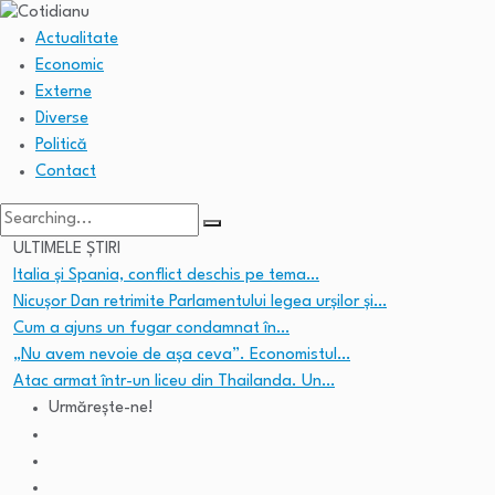
Actualitate
Economic
Externe
Diverse
Politică
Contact
Search
for:
ULTIMELE ȘTIRI
Italia și Spania, conflict deschis pe tema…
Nicușor Dan retrimite Parlamentului legea urșilor și…
Cum a ajuns un fugar condamnat în…
„Nu avem nevoie de așa ceva”. Economistul…
Atac armat într-un liceu din Thailanda. Un…
Urmărește-ne!