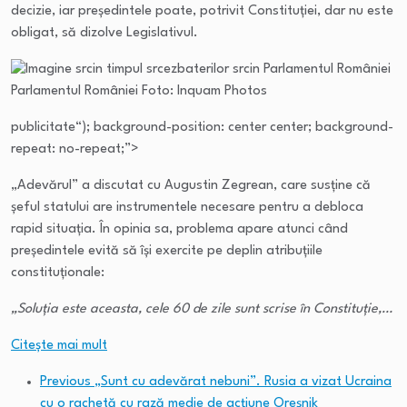
decizie, iar președintele poate, potrivit Constituției, dar nu este
obligat, să dizolve Legislativul.
Parlamentul României Foto: Inquam Photos
publicitate
“); background-position: center center; background-
repeat: no-repeat;”>
„Adevărul” a discutat cu Augustin Zegrean, care susține că
șeful statului are instrumentele necesare pentru a debloca
rapid situația. În opinia sa, problema apare atunci când
președintele evită să își exercite pe deplin atribuțiile
constituționale:
„Soluţia este aceasta, cele 60 de zile sunt scrise în Constituţie,…
Citeşte mai mult
Previous
„Sunt cu adevărat nebuni”. Rusia a vizat Ucraina
cu o rachetă cu rază medie de acţiune Oreşnik