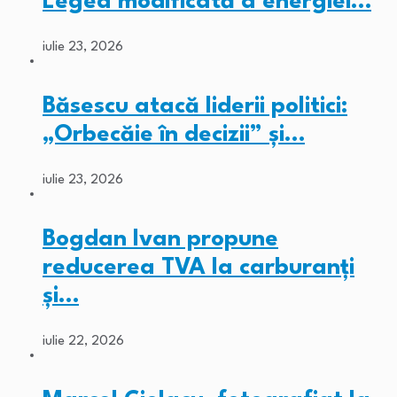
Legea modificată a energiei…
iulie 23, 2026
Băsescu atacă liderii politici:
„Orbecăie în decizii” și…
iulie 23, 2026
Bogdan Ivan propune
reducerea TVA la carburanți
și…
iulie 22, 2026