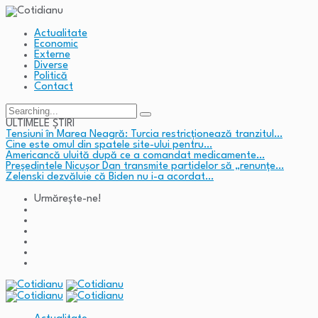
Actualitate
Economic
Externe
Diverse
Politică
Contact
Search
for:
ULTIMELE ȘTIRI
Tensiuni în Marea Neagră: Turcia restricționează tranzitul…
Cine este omul din spatele site-ului pentru…
Americancă uluită după ce a comandat medicamente…
Președintele Nicușor Dan transmite partidelor să „renunțe…
Zelenski dezvăluie că Biden nu i-a acordat…
Urmărește-ne!