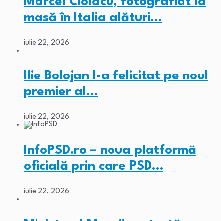
Marcel Ciolacu, fotografiat la
masă în Italia alături…
iulie 22, 2026
Ilie Bolojan l-a felicitat pe noul
premier al…
iulie 22, 2026
InfoPSD.ro – noua platformă
oficială prin care PSD…
iulie 22, 2026