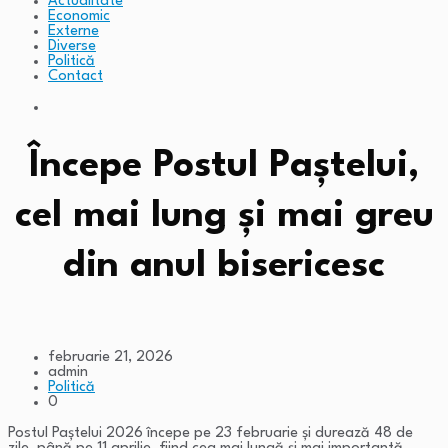
Actualitate
Economic
Externe
Diverse
Politică
Contact
Începe Postul Paștelui,
cel mai lung și mai greu
din anul bisericesc
februarie 21, 2026
admin
Politică
0
Postul Paștelui 2026 începe pe 23 februarie și durează 48 de