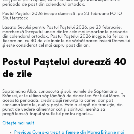
zile, până pe 11 aprilie, fiind cea mai lungă și mai importantă
perioadă de post din calendarul ortodox.
Postul Paștelui 2026 începe duminică, pe 23 februarie FOTO
Shutterstock
Lăsata Secului pentru Postul Paştelui 2026, pe 23 februarie,
marchează începutul uneia dintre cele mai importante perioade
din calendarul ortodox. Postul Paștelui 2026 începe, la fel ca în
fiecare an, cu 40 de zile înainte de sărbătoarea Învierii Domnului
și este considerat cel mai aspru post din an.
Postul Paștelui durează 40
de zile
Săptămâna Albă, cunoscută și sub numele de Săptămâna
Brânzei, este ultima săptămână de dinaintea Postului Mare. În
această perioadă, credincioșii renunță la carne, dar pot
consuma lactate, ouă și pește. Este o etapă de tranziție, din
punct de vedere alimentar cât și spiritual, menită să
pregătească trupul și sufletul pentru rigorile…
Citeşte mai mult
Previous
Cum s-a trezit o femeie din Marea Britanie mai