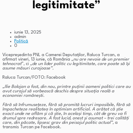
legitimitate”
iunie 13, 2025
admin
Politică
0
Vicepreşedinta PNL a Camerei Deputaţilor, Raluca Turcan, a
afirmat vineri, 13 iunie, că România „
nu are nevoie de un premier
tehnocrat
”, ci „
de un lider politic cu legitimitate, care poate să își
asume măsuri curajoase”.
Raluca Turcan/FOTO: Facebook
„
Ilie Bolojan a fost, din nou, printre puținii oameni politici care au
avut curajul să vorbească deschis despre situația reală a
economiei românești.
Fără să înfrumusețeze, fără să promită lucruri imposibile, fără să
împacheteze realitatea în optimism artificial. A arătat că știe
exact unde ne aflăm și că știe, în același timp, cât de greu va fi
drumul spre redresare. A fost lucid, onest și asumat – trei calități
care, din păcate, lipsesc grav din peisajul politic actual”,
a
transmis Turcan pe Facebook.