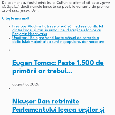
De asemenea, fostul ministru al Culturii a afirmat că este „
greu
de înțeles
” dacă numele lansate ca posibile variante de premier
„
sunt doar jocuri de…
Citeşte mai mult
Previous
Vladimir Putin se oferă să medieze conflictul
dintre Israel şi Iran, în urma unei discuții telefonice cu
Benjamin Netanyahu
Următorul
Bolojan: Vor fi luate măsuri de corecție a
deficitului; majoritatea sunt nepopulare, dar necesare
Eugen Tomac: Peste 1.500 de
primării ar trebui…
august 8, 2026
Nicușor Dan retrimite
Parlamentului legea urșilor și