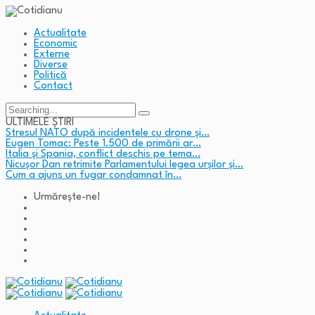
Actualitate
Economic
Externe
Diverse
Politică
Contact
Search
for:
ULTIMELE ȘTIRI
Stresul NATO după incidentele cu drone și…
Eugen Tomac: Peste 1.500 de primării ar…
Italia și Spania, conflict deschis pe tema…
Nicușor Dan retrimite Parlamentului legea urșilor și…
Cum a ajuns un fugar condamnat în…
Urmărește-ne!