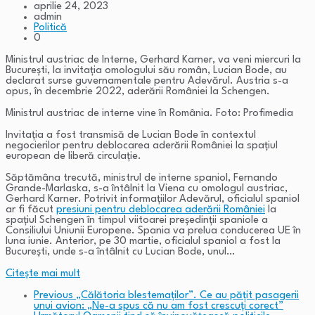
aprilie 24, 2023
admin
Politică
0
Ministrul austriac de Interne, Gerhard Karner, va veni miercuri la
București, la invitația omologului său român, Lucian Bode, au
declarat surse guvernamentale pentru Adevărul. Austria s-a
opus, în decembrie 2022, aderării României la Schengen.
Ministrul austriac de interne vine în România. Foto: Profimedia
Invitația a fost transmisă de Lucian Bode în contextul
negocierilor pentru deblocarea aderării României la spațiul
european de liberă circulație.
Săptămâna trecută, ministrul de interne spaniol, Fernando
Grande-Marlaska, s-a întâlnit la Viena cu omologul austriac,
Gerhard Karner. Potrivit informațiilor Adevărul, oficialul spaniol
ar fi făcut
presiuni pentru deblocarea aderării României
la
spațiul Schengen în timpul viitoarei președinții spaniole a
Consiliului Uniunii Europene. Spania va prelua conducerea UE în
luna iunie. Anterior, pe 30 martie, oficialul spaniol a fost la
București, unde s-a întâlnit cu Lucian Bode, unul…
Citeşte mai mult
Previous
„Călătoria blestemaților”. Ce au pățit pasagerii
unui avion: „Ne-a spus că nu am fost crescuți corect”