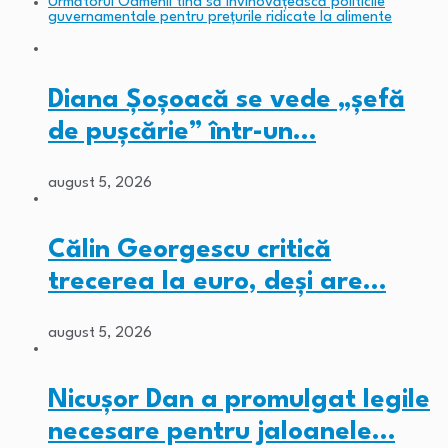
Următorul
Oamenii tind să învinovățească politicile
guvernamentale pentru prețurile ridicate la alimente
Diana Șoșoacă se vede „șefă
de pușcărie” într-un…
august 5, 2026
Călin Georgescu critică
trecerea la euro, deși are…
august 5, 2026
Nicușor Dan a promulgat legile
necesare pentru jaloanele…