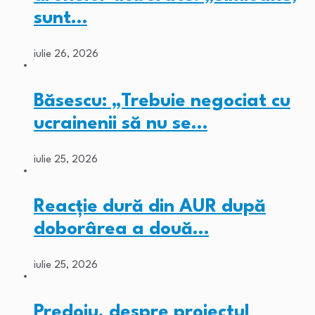
sunt…
iulie 26, 2026
Băsescu: „Trebuie negociat cu
ucrainenii să nu se…
iulie 25, 2026
Reacție dură din AUR după
doborârea a două…
iulie 25, 2026
Predoiu, despre proiectul