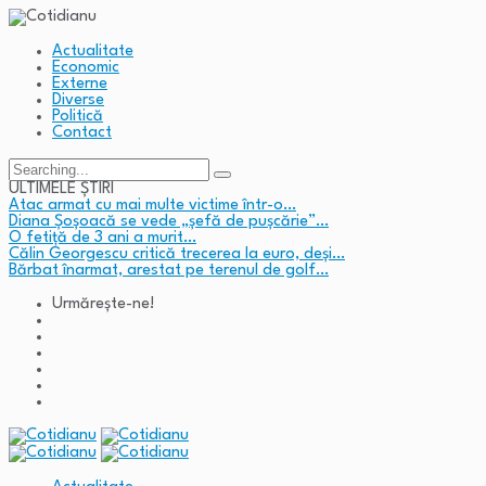
Actualitate
Economic
Externe
Diverse
Politică
Contact
Search
for:
ULTIMELE ȘTIRI
Atac armat cu mai multe victime într-o…
Diana Șoșoacă se vede „șefă de pușcărie”…
O fetiță de 3 ani a murit…
Călin Georgescu critică trecerea la euro, deși…
Bărbat înarmat, arestat pe terenul de golf…
Urmărește-ne!