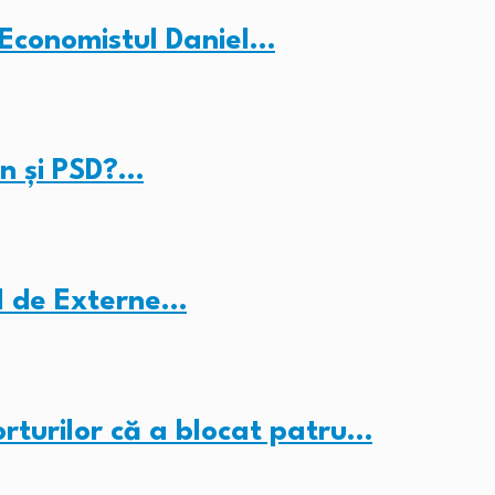
Economistul Daniel…
Dan și PSD?…
ul de Externe…
rturilor că a blocat patru…