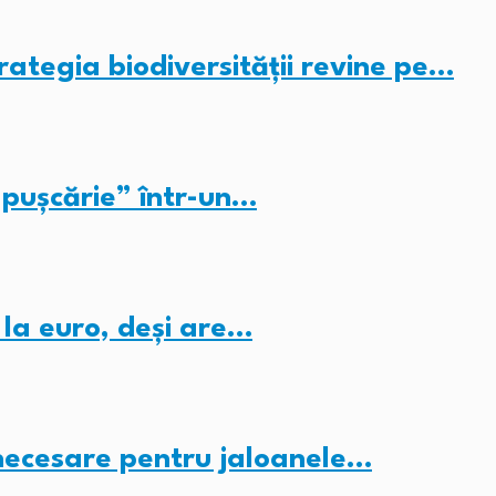
rategia biodiversității revine pe…
pușcărie” într-un…
 la euro, deși are…
 necesare pentru jaloanele…