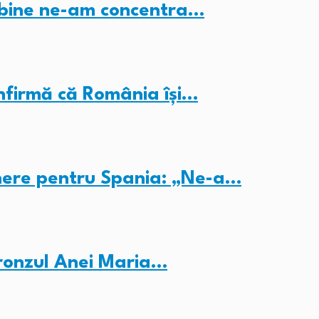
i bine ne-am concentra…
nfirmă că România își…
inere pentru Spania: „Ne-a…
ronzul Anei Maria…