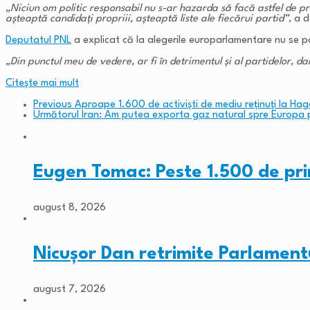
„Niciun om politic responsabil nu s-ar hazarda să facă astfel de p
aşteaptă candidaţi propriii, aşteaptă liste ale fiecărui partid”
, a d
Deputatul PNL
a explicat că la alegerile europarlamentare nu se 
„Din punctul meu de vedere, ar fi în detrimentul şi al partidelor, dar
Citeşte mai mult
Previous
Aproape 1.600 de activiști de mediu reținuți la Ha
Următorul
Iran: Am putea exporta gaz natural spre Europa p
Eugen Tomac: Peste 1.500 de pri
august 8, 2026
Nicușor Dan retrimite Parlamentu
august 7, 2026