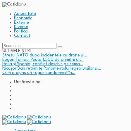
Actualitate
Economic
Externe
Diverse
Politică
Contact
Search
for:
ULTIMELE ȘTIRI
Stresul NATO după incidentele cu drone și…
Eugen Tomac: Peste 1.500 de primării ar…
Italia și Spania, conflict deschis pe tema…
Nicușor Dan retrimite Parlamentului legea urșilor și…
Cum a ajuns un fugar condamnat în…
Urmărește-ne!