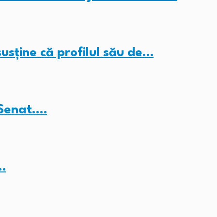
sține că profilul său de…
 Senat.…
…