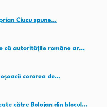
iprian Ciucu spune…
ne că autoritățile române ar…
i Șoșoacă cererea de…
cate către Bolojan din blocul…