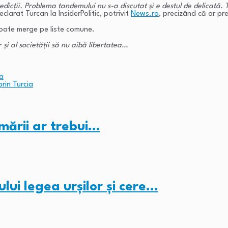
redicţii. Problema tandemului nu s-a discutat şi e destul de delicat
eclarat Turcan la InsiderPolitic, potrivit
News.ro
, precizând că ar pr
poate merge pe liste comune.
 şi al societăţii să nu aibă libertatea…
ga
rin Turcia
mării ar trebui…
lui legea urșilor și cere…