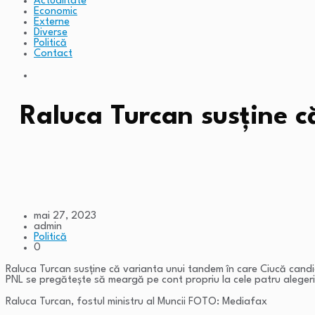
Actualitate
Economic
Externe
Diverse
Politică
Contact
Raluca Turcan susține c
mai 27, 2023
admin
Politică
0
Raluca Turcan susține că varianta unui tandem în care Ciucă candide
PNL se pregătește să meargă pe cont propriu la cele patru aleger
Raluca Turcan, fostul ministru al Muncii FOTO: Mediafax