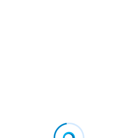
fă de pușcărie” într-un…