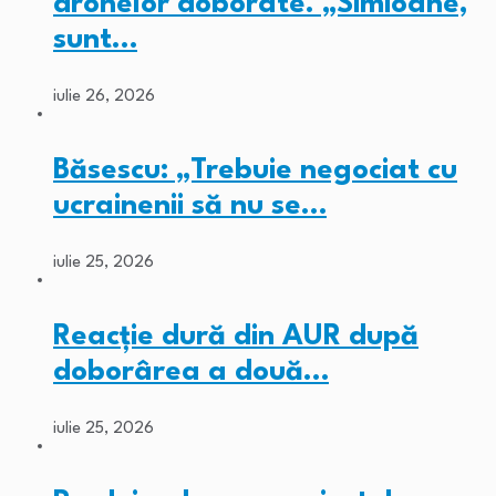
dronelor doborâte. „Simioane,
sunt…
iulie 26, 2026
Băsescu: „Trebuie negociat cu
ucrainenii să nu se…
iulie 25, 2026
Reacție dură din AUR după
doborârea a două…
iulie 25, 2026