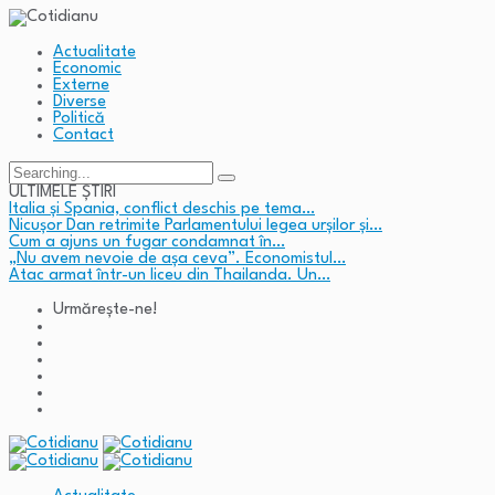
Actualitate
Economic
Externe
Diverse
Politică
Contact
Search
for:
ULTIMELE ȘTIRI
Italia și Spania, conflict deschis pe tema…
Nicușor Dan retrimite Parlamentului legea urșilor și…
Cum a ajuns un fugar condamnat în…
„Nu avem nevoie de așa ceva”. Economistul…
Atac armat într-un liceu din Thailanda. Un…
Urmărește-ne!