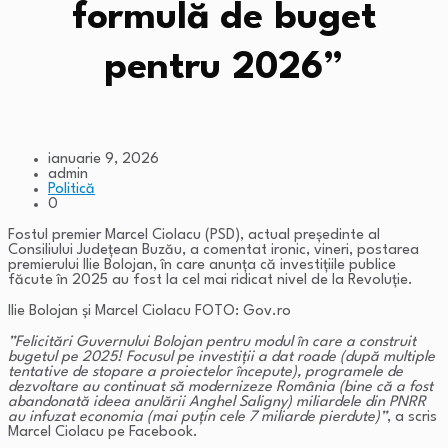
formulă de buget
pentru 2026”
ianuarie 9, 2026
admin
Politică
0
Fostul premier Marcel Ciolacu (PSD), actual preşedinte al
Consiliului Judeţean Buzău, a comentat ironic, vineri, postarea
premierului Ilie Bolojan, în care anunţa că investiţiile publice
făcute în 2025 au fost la cel mai ridicat nivel de la Revoluţie.
Ilie Bolojan și Marcel Ciolacu FOTO: Gov.ro
”Felicitări Guvernului Bolojan pentru modul în care a construit
bugetul pe 2025! Focusul pe investiţii a dat roade (după multiple
tentative de stopare a proiectelor începute), programele de
dezvoltare au continuat să modernizeze România (bine că a fost
abandonată ideea anulării Anghel Saligny) miliardele din PNRR
au infuzat economia (mai puţin cele 7 miliarde pierdute)”
, a scris
Marcel Ciolacu pe Facebook.