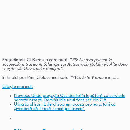
Preşedintele CJ Buzău a continuat: ”
PS: Nu mai punem la
socoteală intrarea în Schengen şi Autostrada Moldovei. Alte două
reuşite ale Guvernului Bolojan”.
În finalul postării, Ciolacu mai scrie: ”PPS:
Este 9 ianuarie şi…
Citeşte mai mult
Previous
Unde greșește Occidentul în legătură cu serviciile
secrete rusești. Dezvăluirile unui fost șef din CIA
Următorul
Iran: Liderul suprem acuză protestatarii că
„încearcă să-l facă fericit pe Trump”