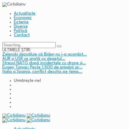
Actualitate
Economic
Externe
Diverse
Politică
Contact
Search
for:
ULTIMELE ȘTIRI
Zelenski dezvăluie că Biden nu i-a acordat…
AUR și USR se arată cu degetul…
Stresul NATO după incidentele cu drone și…
Eugen Tomac: Peste 1.500 de primării ar…
Italia și Spania, conflict deschis pe tema…
Urmărește-ne!