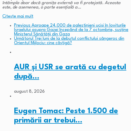
întâmpla doar dacă granița externă va fi protejată. Aceasta
este, de asemenea, o parte esențială a…
Citeşte mai mult
Previous
Aproape 24.000 de palestinieni ucişi în loviturile
Israelului asupra Gazei începând de la 7 octombrie, susține
Ministerul Sănătăţii din Gaza
Următorul
Trei luni de la debutul conflictului sângeros din
Orientul Mijlociu: cine câștigă?
AUR și USR se arată cu degetul
după…
august 8, 2026
Eugen Tomac: Peste 1.500 de
primării ar trebui…