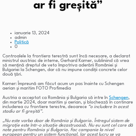
ar fi greșită”
ianuarie 13, 2024
admin
Politică
0
Controalele la frontiera terestră sunt încă necesare, a declarat
ministrul austriac de interne, Gerhard Karner, subliniind că vrea
să mențină dreptul de veto împotriva aderării României și
Bulgariei la Schengen, dar că nu impune condiții concrete celor
două țări.
Karner: Împreună am făcut acum un pas înainte cu Schengen
aerian și maritim FOTO Profimedia
Austria a acceptat ca România și Bulgaria să intre în
Schengen
,
din martie 2024, doar maritim și aerian, și blochează în continare
includerea cu frontiere terestre, deoarece
”o includere în acest
stadiu ar fi greșită”.
„
Nu este vorba doar de România și Bulgaria. Întregul sistem de
migrație este într-o situație dezastruoasă. Nu eu sunt cel care dă
note pentru România și Bulgaria. Fac campanie la nivel
european pentru un sistem funcțional. Iar acest lucru se va