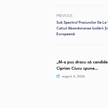
PREVIOUS
Sub Spectrul Presiunilor De La
Calcul Abandonarea Izolării Ș
Europeană
„M-a pus dracu să candidez”.
Senatorul Cristi
Ciprian Ciucu spune…
că autoritățile 
august 4, 2026
august 4, 2026