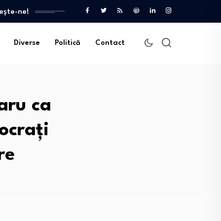
ește-ne!
Diverse
Politică
Contact
aru ca
ocrați
re