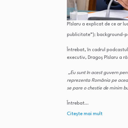
Pîslaru a explicat de ce ar 
publicitate
“); background-p
Întrebat, în cadrul podcastul
executiv, Dragoș Pîslaru a r
„Eu sunt în acest guvern pent
reprezenta România pe această
se pare o chestie de minim bu
Întrebat…
Citeşte mai mult