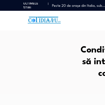
ULTIMELE
Peste 20 de orașe din Italia, sub…
ȘTIRI
Decizie crucială pentru mediu: Stra
Atac armat cu mai multe victime î
Diana Șoșoacă se vede „șefă de 
O fetiță de 3 ani a murit…
Peste 20 de orașe din Italia, sub…
Decizie crucială pentru mediu: Stra
Condi
Atac armat cu mai multe victime î
Diana Șoșoacă se vede „șefă de 
să in
O fetiță de 3 ani a murit…
c