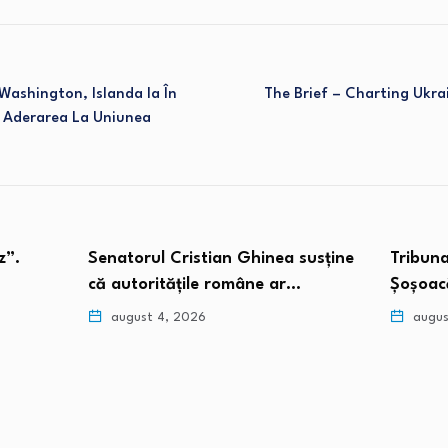
 Washington, Islanda Ia În
The Brief – Charting Ukr
i Aderarea La Uniunea
an Ghinea susține
Tribunalul UE i-a respins Dianei
române ar…
Șoșoacă cererea de…
august 4, 2026