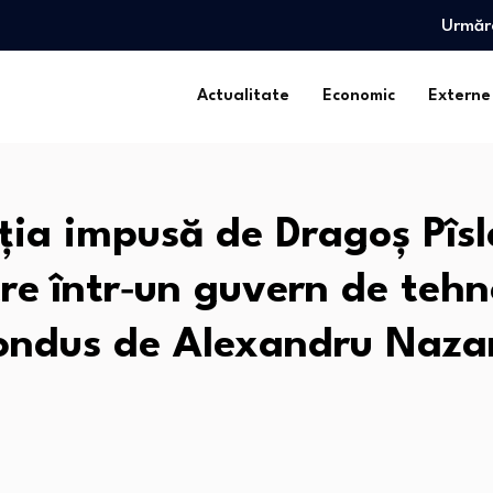
Urmăr
tegia biodiversității revine…
ntr-o…
Actualitate
Economic
Externe
pușcărie”…
tegia biodiversității revine…
ția impusă de Dragoș Pîsl
ntr-o…
pușcărie”…
tre într‑un guvern de tehn
ondus de Alexandru Naza