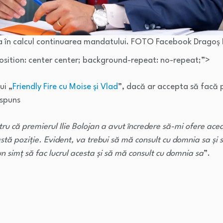
lua în calcul continuarea mandatului. FOTO Facebook Dragoș 
osition: center center; background-repeat: no-repeat;”>
ui „
Friendly Fire cu Moise și Vlad
”, dacă ar accepta să facă p
ăspuns
ru că premierul Ilie Bolojan a avut încredere să-mi ofere acea
 poziţie. Evident, va trebui să mă consult cu domnia sa şi s
n simţ să fac lucrul acesta şi să mă consult cu domnia sa
”.