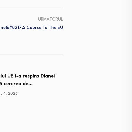
URMĂTORUL
aine&#8217;s Course To The EU
Vicepremierul
susține că prof
august 3, 2026
Alexandru Rogobete, ironii