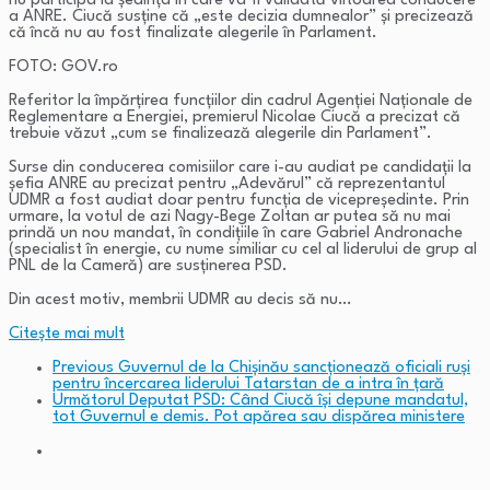
nu participa la ședința în care va fi validată viitoarea conducere
a ANRE. Ciucă susține că „este decizia dumnealor” și precizează
că încă nu au fost finalizate alegerile în Parlament.
FOTO: GOV.ro
Referitor la împărțirea funcțiilor din cadrul Agenției Naționale de
Reglementare a Energiei, premierul Nicolae Ciucă a precizat că
trebuie văzut „cum se finalizează alegerile din Parlament”.
Surse din conducerea comisiilor care i-au audiat pe candidații la
șefia ANRE au precizat pentru „Adevărul” că reprezentantul
UDMR a fost audiat doar pentru funcția de vicepreședinte. Prin
urmare, la votul de azi Nagy-Bege Zoltan ar putea să nu mai
prindă un nou mandat, în condițiile în care Gabriel Andronache
(specialist în energie, cu nume similiar cu cel al liderului de grup al
PNL de la Cameră) are susținerea PSD.
Din acest motiv, membrii UDMR au decis să nu…
Citeşte mai mult
Previous
Guvernul de la Chişinău sancţionează oficiali ruşi
pentru încercarea liderului Tatarstan de a intra în ţară
Următorul
Deputat PSD: Când Ciucă își depune mandatul,
tot Guvernul e demis. Pot apărea sau dispărea ministere