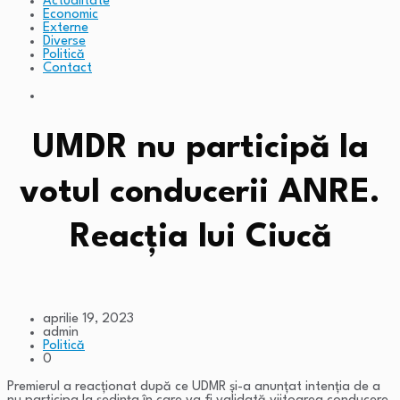
Actualitate
Economic
Externe
Diverse
Politică
Contact
UMDR nu participă la
votul conducerii ANRE.
Reacția lui Ciucă
aprilie 19, 2023
admin
Politică
0
Premierul a reacționat după ce UDMR și-a anunțat intenția de a