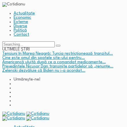
Actualitate
Economic
Externe
Diverse
Politică
Contact
Search
for:
ULTIMELE ȘTIRI
Tensiuni în Marea Neagră: Turcia restricționează tranzitul…
Cine este omul din spatele site-ului pentru…
Americancă uluită după ce a comandat medicamente…
Președintele Nicușor Dan transmite partidelor să „renunțe…
Zelenski dezvăluie că Biden nu i-a acordat…
Urmărește-ne!