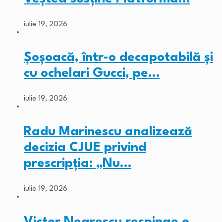
iulie 19, 2026
Șoșoacă, într-o decapotabilă și
cu ochelari Gucci, pe…
iulie 19, 2026
Radu Marinescu analizează
decizia CJUE privind
prescripția: „Nu…
iulie 19, 2026
Victor Negrescu respinge o