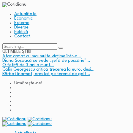
Actualitate
Economic
Externe
Diverse
Politică
Contact
Search
for:
ULTIMELE ȘTIRI
Atac armat cu mai multe victime într-o…
Diana Șoșoacă se vede „șefă de pușcărie”…
O fetiță de 3 ani a murit…
Călin Georgescu critică trecerea la euro, deși…
Bărbat înarmat, arestat pe terenul de golf…
Urmărește-ne!