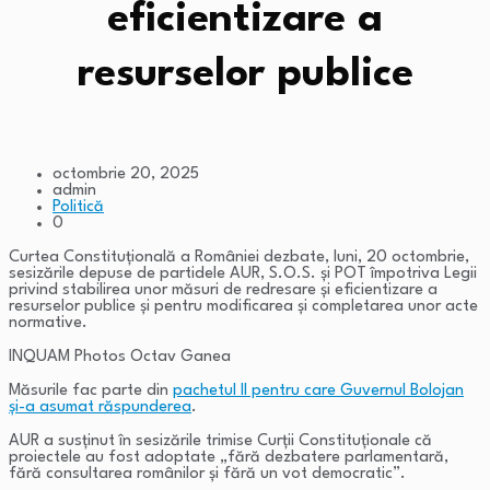
eficientizare a
resurselor publice
octombrie 20, 2025
admin
Politică
0
Curtea Constituţională a României dezbate, luni, 20 octombrie,
sesizările depuse de partidele AUR, S.O.S. şi POT împotriva Legii
privind stabilirea unor măsuri de redresare şi eficientizare a
resurselor publice şi pentru modificarea şi completarea unor acte
normative.
INQUAM Photos Octav Ganea
Măsurile fac parte din
pachetul II pentru care Guvernul Bolojan
și-a asumat răspunderea
.
AUR a susţinut în sesizările trimise Curţii Constituţionale că
proiectele au fost adoptate „fără dezbatere parlamentară,
fără consultarea românilor şi fără un vot democratic”.