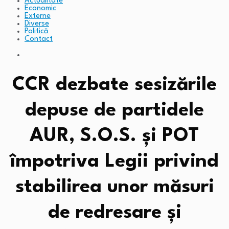
Actualitate
Economic
Externe
Diverse
Politică
Contact
CCR dezbate sesizările
depuse de partidele
AUR, S.O.S. şi POT
împotriva Legii privind
stabilirea unor măsuri
de redresare şi