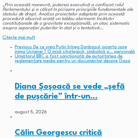
„Prin această manevră, puterea executivă a confiscat rolul
Parlamentului şi a călcat în picioare principiile fundamentale ale
statului de drept. Analiza proiectelor adoptate prin această
procedură abuzivă arată un tablou alarmant: încălcări
constituţionale de o gravitate excepţională, un atac sistematic
asupra separaţiei puterilor în stat şi o tentativă…
Citeşte mai mult
Previous
De ce vrea Putin întreg Donbasul, poarta spre
inima Ucrainei ? O miză strategică, simbolică și… personală
Următorul
BBC a fost sancționată de autoritatea de
reglementare media pentru un documentar despre Gaza
Diana Șoșoacă se vede „șefă
de pușcărie” într-un…
august 5, 2026
Călin Georgescu critică