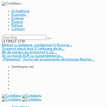
Actualitate
Economic
Externe
Diverse
Politică
Contact
Search
for:
ULTIMELE ȘTIRI
Bărbat cu epilepsie, condamnat în Rusia la…
Guvernul alocă încă 5,1 milioane de lei…
Mii de oameni au protestat în 22…
De ce insistă AUR cu suspendarea lui…
„Păianjenul“, fostul șef al spionajului dictatorului Bashar…
Urmărește-ne!