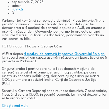
septembrie 7, 2025
admin
Politică
0
Parlamentul României se reunește duminică, 7 septembrie, într-o
ședință comună a Camerei Deputaților și Senatului pentru
dezbaterea a 4 moțiuni de cenzură depuse de AUR, ca urmare a
asumării răspunderii Guvernului pe mai multe proiecte privind
măsurile fiscale. La finalul dezbaterilor, parlamentarii vor da un
vot secret cu bile.
FOTO Inquam Photos / George Călin
AUR a depus
4 moțiuni de cenzură împotriva Guvernului Bolojan
.
Un record posibil din cauza asumării răspunderii Executivului pe 5
proiecte în Parlament.
Singurul proiect pentru care nu a fost depusă moțiune de
cenzură este cel al reformei pensiilor magistraților, pe care
există un consens politic larg, dar care ajunge însă pe masa
CCR, ca urmare a sesizării Înaltei Curți de Casație și Justiție
(ÎCCJ).
Senatul și Camera Deputaților se reunesc duminică, 7 septembrie,
începând cu ora 13.00, în ședință comună. La finalul dezbaterilor
este organizat votul…
Citeşte mai mult