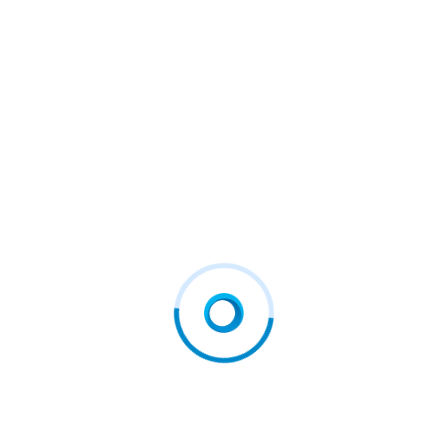
Pro-Kurd Își Anunță Sprijinul
Nici Nu Există Ca Țară. Șefii L
Pentru Principalul Rival Al Lui
Ocali Au Vândut-O României
Erdogan
Nicușor Dan retrimite
„Nu avem nevoie de așa
Parlamentului legea
ceva”. Economistul
urșilor și cere…
Daniel…
august 7, 2026
august 7, 2026