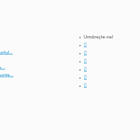
Urmărește-ne!
nzitul…
te…
enunțe…