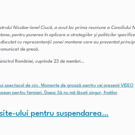
trului Nicolae-Ionel Ciucă, a avut loc prima reuniune a Consiliului
e, pentru punerea în aplicare a strategiilor şi politicilor specifice 
 a discutat cu reprezentanţii zonei montane care au prezentat princi
n comunicat de presă.
-ministrul României, cuprinde 23 de membri…
unui spectacol de circ. Momente de groază pentru cei prezenți VIDEO
ean pentru fermieri. Daea: Să nu mă lăsați singur, fraților
 site-ului pentru suspendarea…