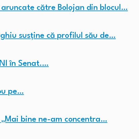
 aruncate către Bolojan din blocul…
hiu susține că profilul său de…
NI în Senat.…
nou pe…
h: „Mai bine ne-am concentra…