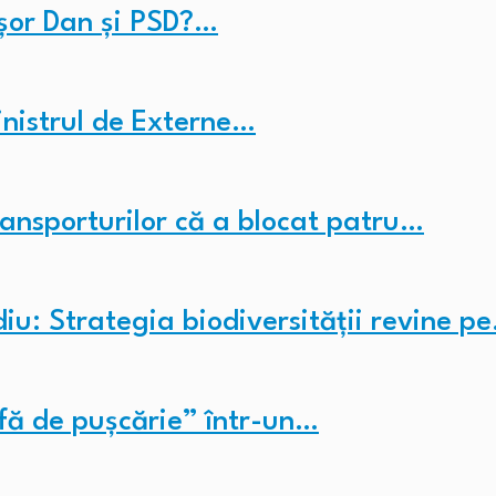
cușor Dan și PSD?…
nistrul de Externe…
ransporturilor că a blocat patru…
iu: Strategia biodiversității revine p
fă de pușcărie” într-un…