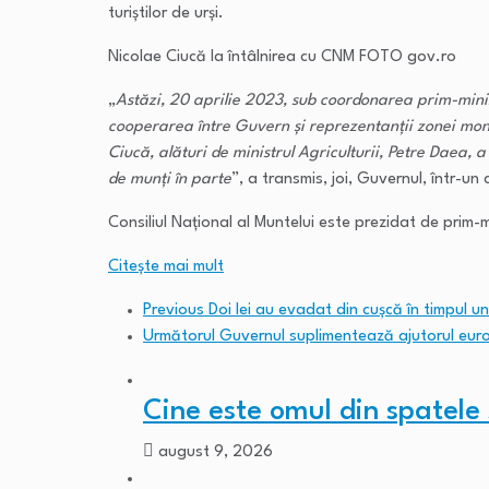
turiştilor de urşi.
Nicolae Ciucă la întâlnirea cu CNM FOTO gov.ro
„
Astăzi, 20 aprilie 2023, sub coordonarea prim-minis
cooperarea între Guvern şi reprezentanţii zonei montan
Ciucă, alături de ministrul Agriculturii, Petre Daea,
de munţi în parte
”, a transmis, joi, Guvernul, într-u
Consiliul Naţional al Muntelui este prezidat de prim
Citeşte mai mult
Previous
Doi lei au evadat din cușcă în timpul 
Următorul
Guvernul suplimentează ajutorul europ
Cine este omul din spatele
august 9, 2026