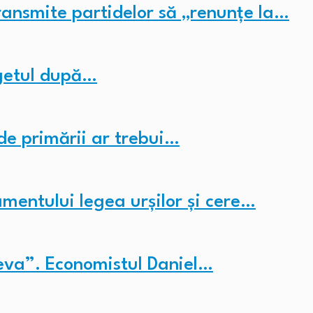
ransmite partidelor să „renunțe la…
getul după…
de primării ar trebui…
amentului legea urșilor și cere…
eva”. Economistul Daniel…