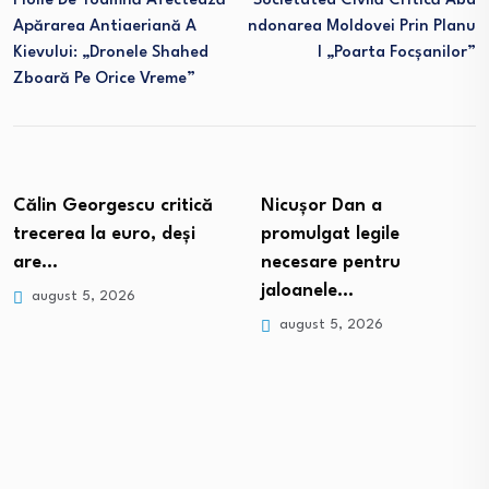
Ploile De Toamnă Afectează
Societatea Civilă Critică Aba
Apărarea Antiaeriană A
Ndonarea Moldovei Prin Planu
Kievului: „Dronele Shahed
L „Poarta Focșanilor”
Zboară Pe Orice Vreme”
Călin Georgescu critică
Nicușor Dan a
trecerea la euro, deși
promulgat legile
are…
necesare pentru
jaloanele…
august 5, 2026
august 5, 2026