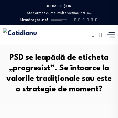
ULTIMELE ȘTIRI
Decizie crucială pentru mediu: Strategia biodiversității revine…
Atac armat cu mai multe victime într-o…
Urmărește-ne!
Anchetă după moartea unei femei de 73…
Bolojan acuză Ministerul Transporturilor că a blocat…
Peste 20 de orașe din Italia, sub…
Decizie crucială pentru mediu: Strategia biodiversității revine…
Atac armat cu mai multe victime într-o…
PSD se leapădă de eticheta
„progresist”. Se întoarce la
valorile tradiționale sau este
o strategie de moment?