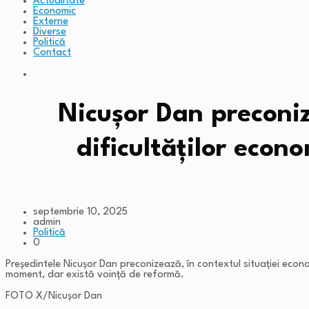
Actualitate
Economic
Externe
Diverse
Politică
Contact
Nicușor Dan preconize
dificultăților eco
septembrie 10, 2025
admin
Politică
0
Președintele Nicușor Dan preconizează, în contextul situației econom
moment, dar există voință de reformă.
FOTO X/Nicușor Dan