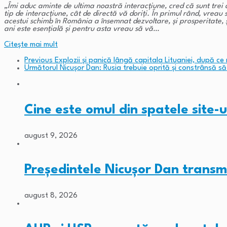
„Îmi aduc aminte de ultima noastră interacțiune, cred că sunt trei 
tip de interacțiune, cât de directă vă doriți. În primul rând, vre
acestui schimb în România a însemnat dezvoltare, și prosperitate,
ani este esențială și pentru asta vreau să vă…
Citeşte mai mult
Previous
Explozii şi panică lângă capitala Lituaniei, după c
Următorul
Nicușor Dan: Rusia trebuie oprită și constrânsă s
Cine este omul din spatele site
august 9, 2026
Președintele Nicușor Dan transm
august 8, 2026