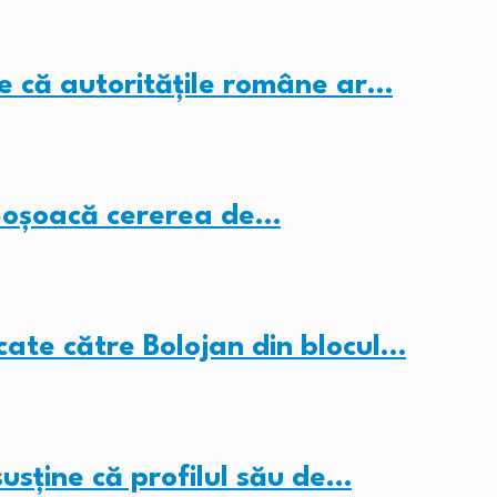
ne că autoritățile române ar…
i Șoșoacă cererea de…
cate către Bolojan din blocul…
sține că profilul său de…