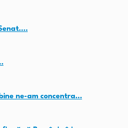
 Senat.…
…
i bine ne-am concentra…