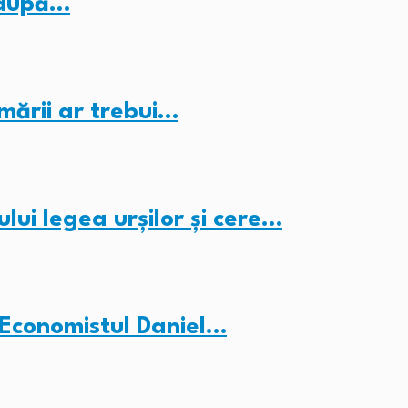
 după…
mării ar trebui…
lui legea urșilor și cere…
Economistul Daniel…