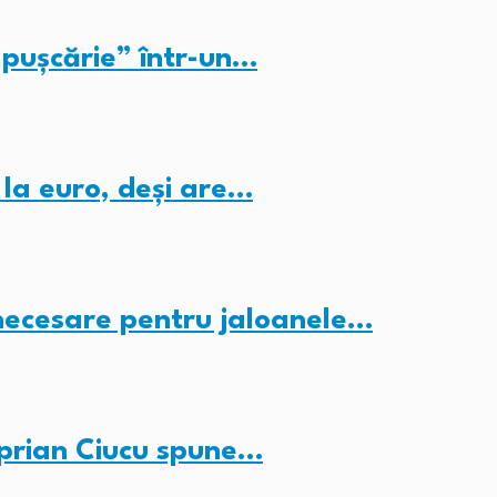
pușcărie” într-un…
 la euro, deși are…
 necesare pentru jaloanele…
iprian Ciucu spune…