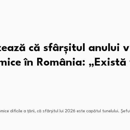
ază că sfârșitul anului v
nomice în România: „Există
ice dificile a țării, că sfârșitul lui 2026 este capătul tunelului. Șe