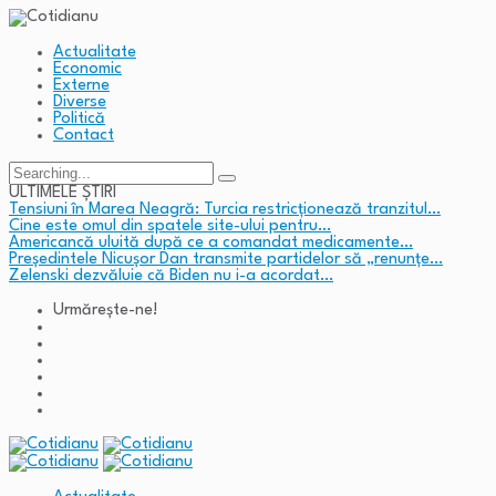
Actualitate
Economic
Externe
Diverse
Politică
Contact
Search
for:
ULTIMELE ȘTIRI
Tensiuni în Marea Neagră: Turcia restricționează tranzitul…
Cine este omul din spatele site-ului pentru…
Americancă uluită după ce a comandat medicamente…
Președintele Nicușor Dan transmite partidelor să „renunțe…
Zelenski dezvăluie că Biden nu i-a acordat…
Urmărește-ne!