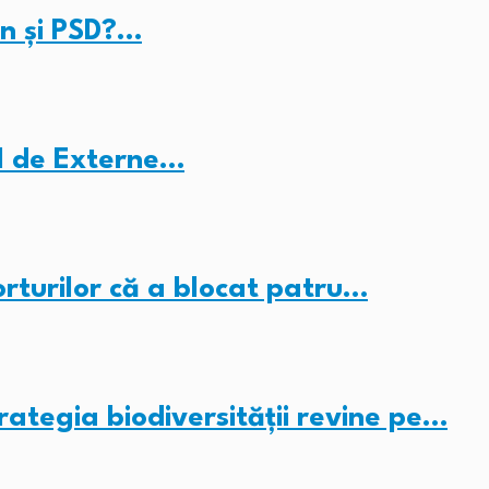
Dan și PSD?…
ul de Externe…
rturilor că a blocat patru…
rategia biodiversității revine pe…