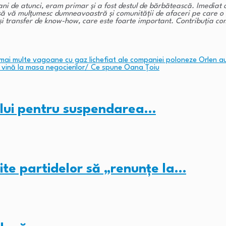
ani de atunci, eram primar și a fost destul de bărbătească. Imediat c
au să vă mulțumesc dumneavoastră și comunității de afaceri pe care 
 și transfer de know-how, care este foarte important. Contribuția co
e mai multe vagoane cu gaz lichefiat ale companiei poloneze Orlen a
ă vină la masa negocierilor/ Ce spune Oana Țoiu
-ului pentru suspendarea…
ite partidelor să „renunțe la…