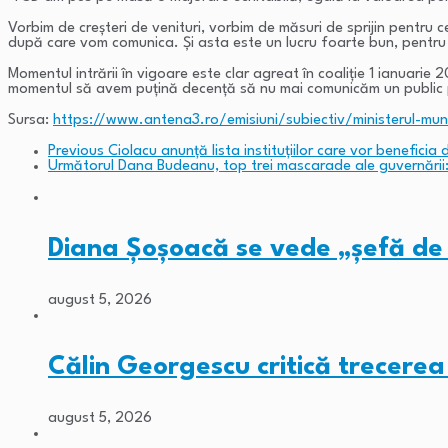
Vorbim de creșteri de venituri, vorbim de măsuri de sprijin pentru c
după care vom comunica. Și asta este un lucru foarte bun, pentru
Momentul intrării în vigoare este clar agreat în coaliție 1 ianuarie
momentul să avem puțină decență să nu mai comunicăm un public pe 
Sursa:
https://www.antena3.ro/emisiuni/subiectiv/ministerul-munci
Previous
Ciolacu anunţă lista instituţiilor care vor beneficia
Următorul
Dana Budeanu, top trei mascarade ale guvernării: 
Diana Șoșoacă se vede „șefă de 
august 5, 2026
Călin Georgescu critică trecerea
august 5, 2026