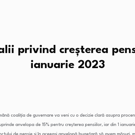
lii privind creşterea pensii
ianuarie 2023
ămână coaliţia de guvernare va veni cu o decizie clară asupra procent
prinde anvelopa de 15% pentru creşterea pensiilor, iar din 1 ianuarie 
tului de pensie și în aceeași anvelopă bugetară să avem măsuri, măsu