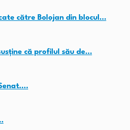
cate către Bolojan din blocul…
sține că profilul său de…
 Senat.…
…