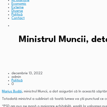
Actualitate
Economic
Externe
Diverse
Politică
Contact
Ministrul Muncii, deta
decembrie 13, 2022
admin
Politică
0
Marius Budăi
, ministrul Muncii, a dat asigurări că în această săpt
Totodată ministrul a subliniat că toată lumea va știi punctual ce cu
“PSD am pus pe masă o majorare echitabilă, egală la valoarea punc