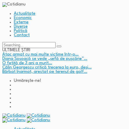
Actualitate
Economic
Externe
Diverse
Politică
Contact
Search
for:
ULTIMELE ȘTIRI
Atac armat cu mai multe victime într-o…
Diana Șoșoacă se vede „șefă de pușcărie”…
O fetiță de 3 ani a murit…
Călin Georgescu critică trecerea la euro, deși…
Bărbat înarmat, arestat pe terenul de golf…
Urmărește-ne!