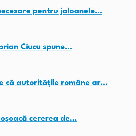
 necesare pentru jaloanele…
iprian Ciucu spune…
ne că autoritățile române ar…
i Șoșoacă cererea de…