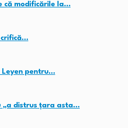
e că modificările la…
crifică…
er Leyen pentru…
 „a distrus țara asta…