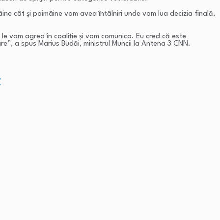
âine cât și poimâine vom avea întâlniri unde vom lua decizia finală,
m le vom agrea în coaliție și vom comunica. Eu cred că este
e”, a spus Marius Budăi, ministrul Muncii la Antena 3 CNN.
”