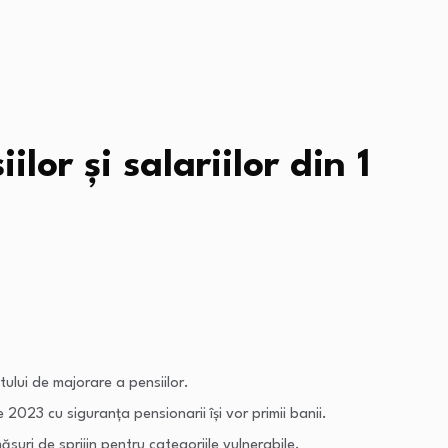
lor şi salariilor din 1
ului de majorare a pensiilor.
2023 cu siguranța pensionarii îşi vor primii banii.
ri de sprijin pentru categoriile vulnerabile.