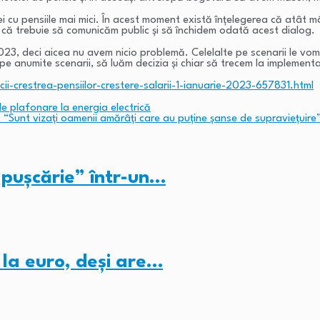
ei cu pensiile mai mici. În acest moment există înțelegerea că atât m
 că trebuie să comunicăm public și să închidem odată acest dialog.
 2023, deci aicea nu avem nicio problemă. Celelalte pe scenarii le vo
anumite scenarii, să luăm decizia și chiar să trecem la implementar
i-crestrea-pensiilor-crestere-salarii-1-ianuarie-2023-657831.html
 de plafonare la energia electrică
“Sunt vizaţi oamenii amărâţi care au puţine şanse de supravieţuire
pușcărie” într-un…
 la euro, deși are…