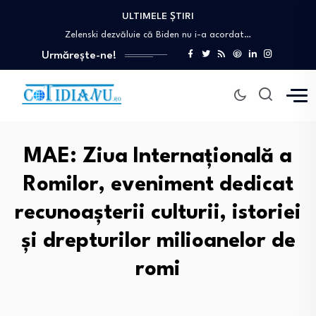
Președintele Nicușor Dan transmite partidelor să „renunțe…
ULTIMELE ȘTIRI
Zelenski dezvăluie că Biden nu i-a acordat…
Tensiuni în Marea Neagră: Turcia restricționează tranzitul…
Urmărește-ne!
Cine este omul din spatele site-ului pentru…
Americancă uluită după ce a comandat medicamente…
Președintele Nicușor Dan transmite partidelor să „renunțe…
Zelenski dezvăluie că Biden nu i-a acordat…
MAE: Ziua Internaţională a
Romilor, eveniment dedicat
recunoaşterii culturii, istoriei
şi drepturilor milioanelor de
romi