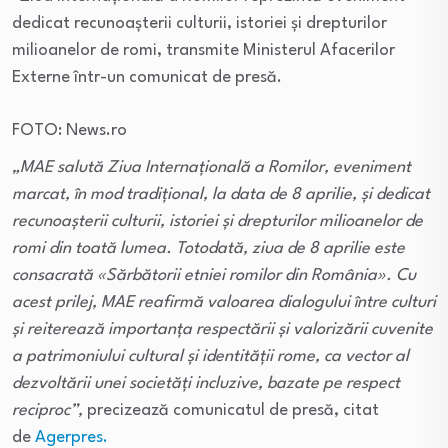
dedicat recunoaşterii culturii, istoriei şi drepturilor
milioanelor de romi, transmite Ministerul Afacerilor
Externe într-un comunicat de presă.
FOTO: News.ro
„MAE salută Ziua Internaţională a Romilor, eveniment
marcat, în mod tradiţional, la data de 8 aprilie, şi dedicat
recunoaşterii culturii, istoriei şi drepturilor milioanelor de
romi din toată lumea. Totodată, ziua de 8 aprilie este
consacrată «Sărbătorii etniei romilor din România». Cu
acest prilej, MAE reafirmă valoarea dialogului între culturi
şi reiterează importanţa respectării şi valorizării cuvenite
a patrimoniului cultural şi identităţii rome, ca vector al
dezvoltării unei societăţi incluzive, bazate pe respect
reciproc”,
precizează comunicatul de presă, citat
de
Agerpres.