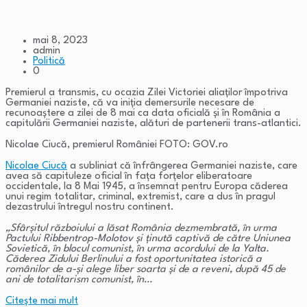
mai 8, 2023
admin
Politică
0
Premierul a transmis, cu ocazia Zilei Victoriei aliaților împotriva
Germaniei naziste, că va iniția demersurile necesare de
recunoaștere a zilei de 8 mai ca data oficială și în România a
capitulării Germaniei naziste, alături de partenerii trans-atlantici.
Nicolae Ciucă, premierul României FOTO: GOV.ro
Nicolae Ciucă
a subliniat că înfrângerea Germaniei naziste, care
avea să capituleze oficial în fața forțelor eliberatoare
occidentale, la 8 Mai 1945, a însemnat pentru Europa căderea
unui regim totalitar, criminal, extremist, care a dus în pragul
dezastrului întregul nostru continent.
„Sfârșitul războiului a lăsat România dezmembrată, în urma
Pactului Ribbentrop-Molotov și ținută captivă de către Uniunea
Sovietică, în blocul comunist, în urma acordului de la Yalta.
Căderea Zidului Berlinului a fost oportunitatea istorică a
românilor de a-și alege liber soarta și de a reveni, după 45 de
ani de totalitarism comunist, în…
Citeşte mai mult