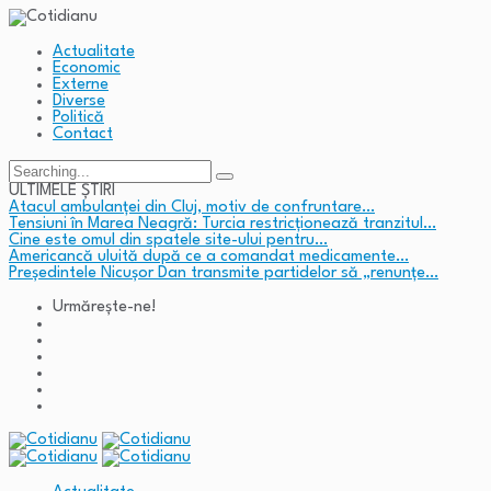
Actualitate
Economic
Externe
Diverse
Politică
Contact
Search
for:
ULTIMELE ȘTIRI
Atacul ambulanței din Cluj, motiv de confruntare…
Tensiuni în Marea Neagră: Turcia restricționează tranzitul…
Cine este omul din spatele site-ului pentru…
Americancă uluită după ce a comandat medicamente…
Președintele Nicușor Dan transmite partidelor să „renunțe…
Urmărește-ne!