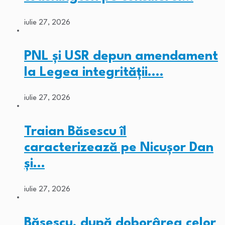
iulie 27, 2026
PNL și USR depun amendament
la Legea integrității.…
iulie 27, 2026
Traian Băsescu îl
caracterizează pe Nicușor Dan
și…
iulie 27, 2026
Băsescu, după doborârea celor