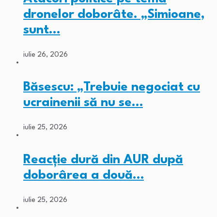
dronelor doborâte. „Simioane,
sunt…
iulie 26, 2026
Băsescu: „Trebuie negociat cu
ucrainenii să nu se…
iulie 25, 2026
Reacție dură din AUR după
doborârea a două…
iulie 25, 2026