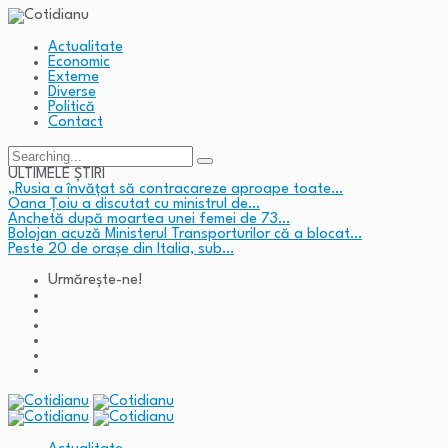
Actualitate
Economic
Externe
Diverse
Politică
Contact
Search
for:
ULTIMELE ȘTIRI
„Rusia a învățat să contracareze aproape toate…
Oana Țoiu a discutat cu ministrul de…
Anchetă după moartea unei femei de 73…
Bolojan acuză Ministerul Transporturilor că a blocat…
Peste 20 de orașe din Italia, sub…
Urmărește-ne!