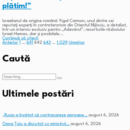
plătim!”
Israelianul de origine română Yigal Carmon, unul dintre cei
reputați experți în contraterorism din Orientul Mijlociu, a detaliat,
într-un interviu exclusiv pentru „Adevărul”, resorturile războiului
Israel-Hamas, dar și posibilele...
Continuă să citești
Anterior
1
…
641
642
643
…
1.029
Următor
Paginație
articole
Caută
Search
for:
Ultimele postări
„Rusia a învățat să contracareze aproape…
august 6, 2026
Oana Țoiu a discutat cu ministrul…
august 6, 2026