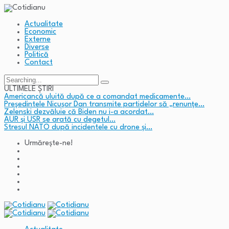
Actualitate
Economic
Externe
Diverse
Politică
Contact
Search
for:
ULTIMELE ȘTIRI
Americancă uluită după ce a comandat medicamente…
Președintele Nicușor Dan transmite partidelor să „renunțe…
Zelenski dezvăluie că Biden nu i-a acordat…
AUR și USR se arată cu degetul…
Stresul NATO după incidentele cu drone și…
Urmărește-ne!