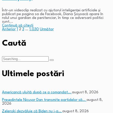
Într-un videoclip realizat cu ajutorul inteligenței artificiale și
publicat pe pagina sa de Facebook, Diana Șoșoacă apare în
rolul unui gardian de penitenciar, în timp ce adversarii politici
sunt...
Continuă să citești
Anterior
1
2
3
…
1.030
Următor
Paginație
articole
Caută
Search
for:
Ultimele postări
Americancă uluită după ce a comandat…
august 8, 2026
Președintele Nicușor Dan transmite partidelor să…
august 8,
2026
Zelenski dezvăluie că Biden nu i-a…
august 8, 2026