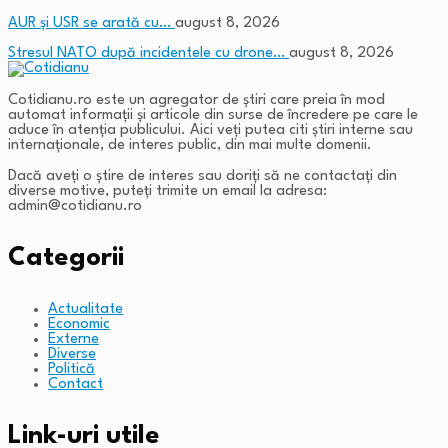
AUR și USR se arată cu…
august 8, 2026
Stresul NATO după incidentele cu drone…
august 8, 2026
Cotidianu.ro este un agregator de ştiri care preia în mod
automat informaţii şi articole din surse de încredere pe care le
aduce în atenţia publicului. Aici veţi putea citi ştiri interne sau
internaţionale, de interes public, din mai multe domenii.
Dacă aveţi o ştire de interes sau doriţi să ne contactaţi din
diverse motive, puteţi trimite un email la adresa:
admin@cotidianu.ro
Categorii
Actualitate
Economic
Externe
Diverse
Politică
Contact
Link-uri utile