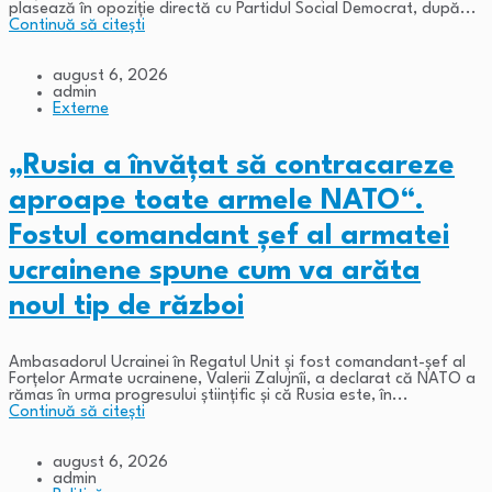
plasează în opoziție directă cu Partidul Social Democrat, după...
Continuă să citești
august 6, 2026
admin
Externe
„Rusia a învățat să contracareze
aproape toate armele NATO“.
Fostul comandant șef al armatei
ucrainene spune cum va arăta
noul tip de război
Ambasadorul Ucrainei în Regatul Unit și fost comandant-șef al
Forțelor Armate ucrainene, Valerii Zalujnîi, a declarat că NATO a
rămas în urma progresului științific și că Rusia este, în...
Continuă să citești
august 6, 2026
admin